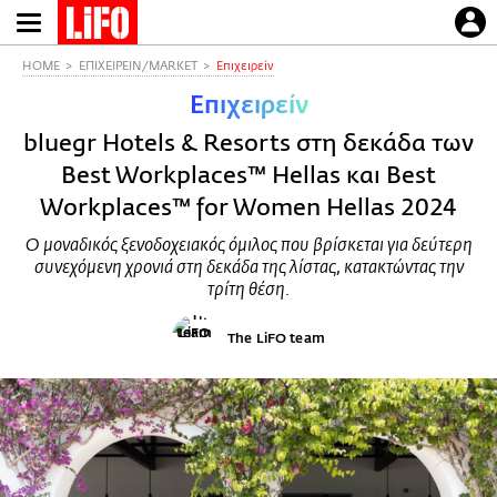
Παράκαμψη
προς
το
HOME
ΕΠΙΧΕΙΡΕΙΝ/MARKET
Επιχειρείν
κυρίως
Επιχειρείν
περιεχόμενο
bluegr Hotels & Resorts στη δεκάδα των
Best Workplaces™ Hellas και Best
Workplaces™ for Women Hellas 2024
Ο μοναδικός ξενοδοχειακός όμιλος που βρίσκεται για δεύτερη
συνεχόμενη χρονιά στη δεκάδα της λίστας, κατακτώντας την
τρίτη θέση.
The LiFO team