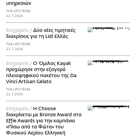
υπηρεσιών
THE LIFO TEAM
22.7.2026
Επιχειρείν /
Δύο νέες τιμητικές
διακρίσεις για τη Lidl Ελλάς
THE LIFO TEAM
22.7.2026
Επιχειρείν /
Ο Όμιλος Kayak
προχώρησε στην εξαγορά
πλειοψηφικού πακέτου της Da
Vinci Artisan Gelato
THE LIFO TEAM
21.7.2026
Επιχειρείν /
Η Choose
διακρίνεται με Bronze Award στα
Effie Awards για την καμπάνια
«Πίσω από τα Φώτα» του
Φυσικού Αερίου Ελληνική