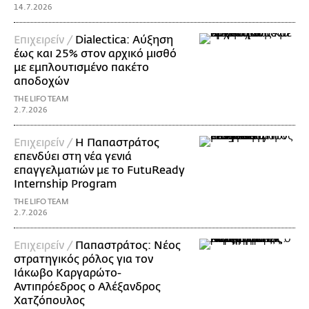
14.7.2026
Επιχειρείν /
Dialectica: Αύξηση
έως και 25% στον αρχικό μισθό
με εμπλουτισμένο πακέτο
αποδοχών
THE LIFO TEAM
2.7.2026
Επιχειρείν /
Η Παπαστράτος
επενδύει στη νέα γενιά
επαγγελματιών με το FutuReady
Internship Program
THE LIFO TEAM
2.7.2026
Επιχειρείν /
Παπαστράτος: Νέος
στρατηγικός ρόλος για τον
Ιάκωβο Καργαρώτο-
Αντιπρόεδρος ο Αλέξανδρος
Χατζόπουλος