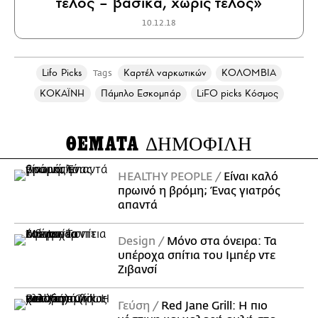
τέλος – βασικά, χωρίς τέλος»
10.12.18
Lifo Picks
Καρτέλ ναρκωτικών
ΚΟΛΟΜΒΙΑ
Tags
ΚΟΚΑΪΝΗ
Πάμπλο Εσκομπάρ
LiFO picks Κόσμος
ΘΕΜΑΤΑ
ΔΗΜΟΦΙΛΗ
HEALTHY PEOPLE
Είναι καλό
πρωινό η βρόμη; Ένας γιατρός
απαντά
Design
Μόνο στα όνειρα: Τα
υπέροχα σπίτια του Ιμπέρ ντε
Ζιβανσί
Γεύση
Red Jane Grill: Η πιο