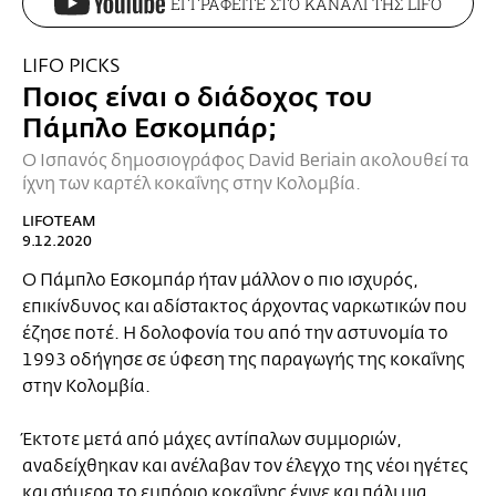
ΕΓΓΡΑΦΕΙΤΕ ΣΤΟ ΚΑΝΑΛΙ ΤΗΣ LIFO
LIFO PICKS
Ποιος είναι ο διάδοχος του
Πάμπλο Εσκομπάρ;
Ο Ισπανός δημοσιογράφος David Beriain ακολουθεί τα
ίχνη των καρτέλ κοκαΐνης στην Κολομβία.
LIFOTEAM
9.12.2020
Ο Πάμπλο Εσκομπάρ ήταν μάλλον ο πιο ισχυρός,
επικίνδυνος και αδίστακτος άρχοντας ναρκωτικών που
έζησε ποτέ. Η δολοφονία του από την αστυνομία το
1993 οδήγησε σε ύφεση της παραγωγής της κοκαΐνης
στην Κολομβία.
Έκτοτε μετά από μάχες αντίπαλων συμμοριών,
αναδείχθηκαν και ανέλαβαν τον έλεγχο της νέοι ηγέτες
και σήμερα το εμπόριο κοκαΐνης έγινε και πάλι μια