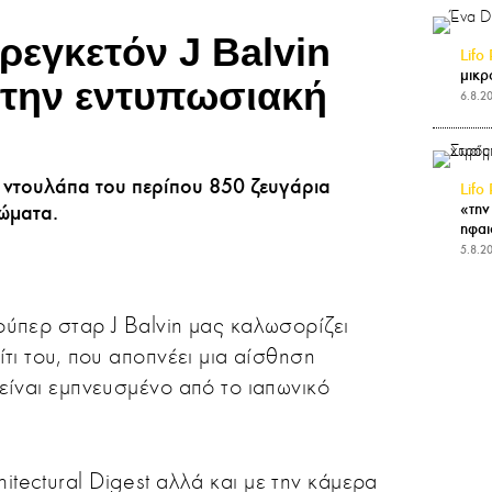
ρεγκετόν J Balvin
Lifo 
μικρ
ι την εντυπωσιακή
6.8.2
η ντουλάπα του περίπου 850 ζευγάρια
Lifo 
«την
ώματα.
ηφαι
5.8.2
ύπερ σταρ J Balvin μας καλωσορίζει
τι του, που αποπνέει μια αίσθηση
είναι εμπνευσμένο από το ιαπωνικό
itectural Digest αλλά και με την κάμερα