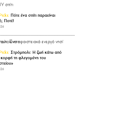
Picks:
Πότε ένα σπίτι παραείναι
ό; Ποτέ!
026
Picks:
Στρόμπολι: Η ζωή κάτω από
 κορφή τη φλεγομένη του
στείου»
026