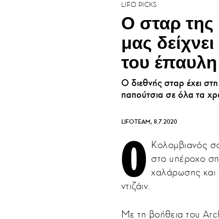
LIFO PICKS
O σταρ της 
μας δείχνε
του έπαυλη
Ο διεθνής σταρ έχει στ
παπούτσια σε όλα τα χρ
LIFOTEAM
8.7.2020
Ο
Κολομβιανός σο
στο υπέροχο σπί
χαλάρωσης και 
ντιζάιν.
Με τη βοήθεια του Arch