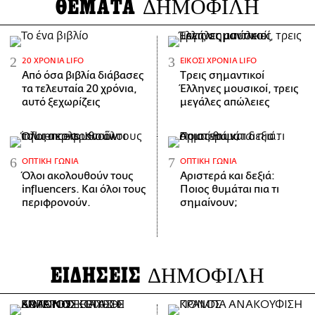
ΘΕΜΑΤΑ
ΔΗΜΟΦΙΛΗ
20 ΧΡΌΝΙΑ LIFO
ΕΊΚΟΣΙ ΧΡΌΝΙΑ LIFO
Από όσα βιβλία διάβασες
Tρεις σημαντικοί
τα τελευταία 20 χρόνια,
Έλληνες μουσικοί, τρεις
αυτό ξεχωρίζεις
μεγάλες απώλειες
ΟΠΤΙΚΉ ΓΩΝΊΑ
ΟΠΤΙΚΉ ΓΩΝΊΑ
Όλοι ακολουθούν τους
Αριστερά και δεξιά:
influencers. Και όλοι τους
Ποιος θυμάται πια τι
περιφρονούν.
σημαίνουν;
ΕΙΔΗΣΕΙΣ
ΔΗΜΟΦΙΛΗ