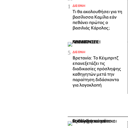
ΔΙΕΘΝΉ
Τι θα ακολουθήσει για τη
βασίλισσα Καμίλα εάν
πεθάνει πρώτος ο
βασιλιάς Κάρολος;
ΔΙΕΘΝΉ
Βρετανία: Το Κέιμπριτζ
επανεξετάζει τις
διαδικασίες πρόσληψης
καθηγητών μετά την
παραίτηση διδάσκοντα
για λογοκλοπή