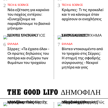
ΤECH & SCIENCE
ΤECH & SCIENCE
Νέα εξέταση για καρκίνο
Κράμπες: Τι τις προκαλεί
του παχέος εντέρου:
και τι να κάνουμε όταν
«Συνεχίζουμε να
αρχίσουν οι ενοχλήσεις
παραβλέπουμε το βασικό
μήνυμα»
ΕΛΛΆΔΑ
ΕΛΛΆΔΑ
Σέρρες: «Τα έχασα όλα» -
Βίντεο ντοκουμέντο από
Οι πρώτες δηλώσεις του
το τροχαίο στις Σέρρες:
πατέρα και συζύγου των
Η στιγμή της σφοδρής
θυμάτων του τροχαίου
σύγκρουσης - Νεκροί
μητέρα και γιος
THE GOOD LIFO
ΔΗΜΟΦΙΛΗ