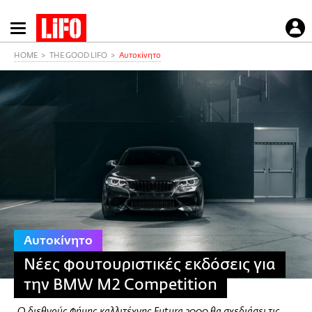
Παράκαμψη
προς
το
HOME
THE GOOD LIFO
Αυτοκίνητο
κυρίως
περιεχόμενο
Αυτοκίνητο
Νέες φουτουριστικές εκδόσεις για
την BMW M2 Competition