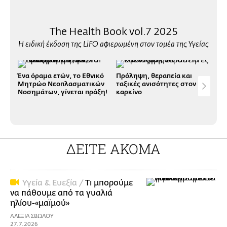
The Health Book vol.7 2025
Η ειδική έκδοση της LiFO αφιερωμένη στον τομέα της Υγείας
Ένα όραμα ετών, το Εθνικό
Πρόληψη, θεραπεία και
Μαθ
Μητρώο Νεοπλασματικών
ταξικές ανισότητες στον
αιμ
Νοσημάτων, γίνεται πράξη!
καρκίνο
με 
των
ΔΕΙΤΕ ΑΚΟΜΑ
Υγεία & Ευεξία /
Τι μπορούμε
να πάθουμε από τα γυαλιά
ηλίου-«μαϊμού»
ΑΛΕΞΙΑ ΣΒΩΛΟΥ
27.7.2026