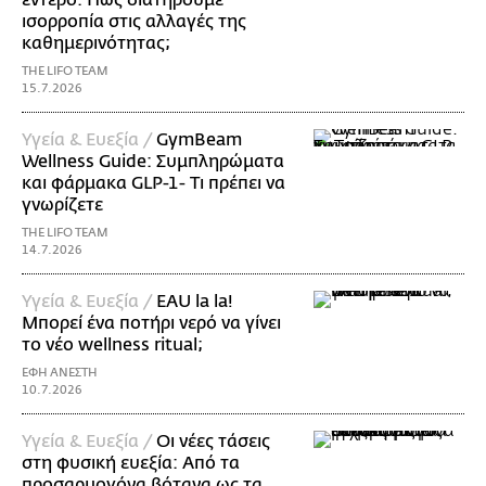
ισορροπία στις αλλαγές της
καθημερινότητας;
THE LIFO TEAM
15.7.2026
Υγεία & Ευεξία /
GymBeam
Wellness Guide: Συμπληρώματα
και φάρμακα GLP-1- Τι πρέπει να
γνωρίζετε
THE LIFO TEAM
14.7.2026
Υγεία & Ευεξία /
EAU la la!
Μπορεί ένα ποτήρι νερό να γίνει
το νέο wellness ritual;
ΕΦΗ ΑΝΕΣΤΗ
10.7.2026
Υγεία & Ευεξία /
Οι νέες τάσεις
στη φυσική ευεξία: Από τα
προσαρμογόνα βότανα ως τα