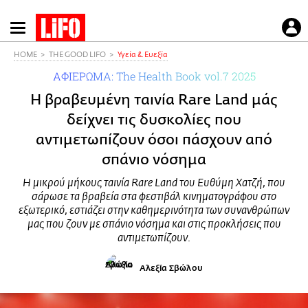
Παράκαμψη
προς
το
HOME
THE GOOD LIFO
Υγεία & Ευεξία
κυρίως
ΑΦΙΕΡΩΜΑ: The Health Book vol.7 2025
περιεχόμενο
Η βραβευμένη ταινία Rare Land μάς
δείχνει τις δυσκολίες που
αντιμετωπίζουν όσοι πάσχουν από
σπάνιο νόσημα
Η μικρού μήκους ταινία Rare Land του Ευθύμη Χατζή, που
σάρωσε τα βραβεία στα φεστιβάλ κινηματογράφου στο
εξωτερικό, εστιάζει στην καθημερινότητα των συνανθρώπων
μας που ζουν με σπάνιο νόσημα και στις προκλήσεις που
αντιμετωπίζουν.
Αλεξία Σβώλου