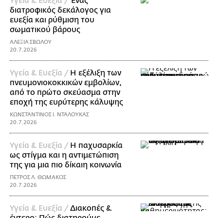
Υγεία & Ευεξία /
Ένας
διατροφικός δεκάλογος για
ευεξία και ρύθμιση του
σωματικού βάρους
ΑΛΕΞΙΑ ΣΒΩΛΟΥ
20.7.2026
Υγεία & Ευεξία /
Η εξέλιξη των
πνευμονιοκοκκικών εμβολίων,
από το πρώτο σκεύασμα στην
εποχή της ευρύτερης κάλυψης
ΚΩΝΣΤΑΝΤΙΝΟΣ Ι. ΝΤΑΛΟΥΚΑΣ
20.7.2026
Υγεία & Ευεξία /
Η παχυσαρκία
ως στίγμα και η αντιμετώπιση
της για μια πιο δίκαιη κοινωνία
ΠΕΤΡΟΣ Λ. ΘΩΜΑΚΟΣ
20.7.2026
Υγεία & Ευεξία /
Διακοπές &
έντερο: Πώς διατηρούμε