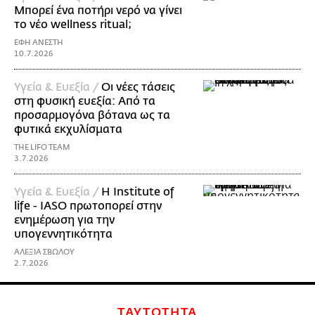
Μπορεί ένα ποτήρι νερό να γίνει
το νέο wellness ritual;
ΕΦΗ ΑΝΕΣΤΗ
10.7.2026
Υγεία & Ευεξία /
Οι νέες τάσεις
στη φυσική ευεξία: Από τα
προσαρμογόνα βότανα ως τα
φυτικά εκχυλίσματα
THE LIFO TEAM
3.7.2026
Υγεία & Ευεξία /
Η Institute of
life - IASO πρωτοπορεί στην
ενημέρωση για την
υπογεννητικότητα
ΑΛΕΞΙΑ ΣΒΩΛΟΥ
2.7.2026
ΤΑΥΤΟΤΗΤΑ