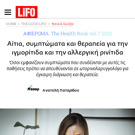
Παράκαμψη
προς
το
HOME
THE GOOD LIFO
Υγεία & Ευεξία
κυρίως
ΑΦΙΕΡΩΜΑ: The Health Book vol.7 2025
περιεχόμενο
Αίτια, συμπτώματα και θεραπεία για την
ιγμορίτιδα και την αλλεργική ρινίτιδα
Όσοι εμφανίζουν συμπτώματα που συνδέονται με αυτές τις
παθήσεις πρέπει να απευθύνονται σε ωτορινολαρυγγολόγο για
έγκαιρη διάγνωση και θεραπεία.
Ανατολή Παταρίδου