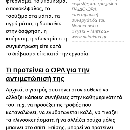
φτέρνισμα, το μπούκωμα,
κεφαλής και τραχήλου
ο πονοκέφαλος, το
ΠΑΙΔΟ-ΩΡΛ,
επιστημονική
τσούξιμο στα μάτια, τα
συνεργάτιδα του
υγρά μάτια, η δυσκολία
Νοσοκομείου
στην όσφρηση, η
«Υγεία – Μητέρα»
www.pataridou.gr
κούραση, η αδυναμία στη
συγκέντρωση είτε κατά
το διάβασμα είτε κατά την εργασία.
Τι προτείνει ο ΩΡΛ για την
αντιμετώπισή της
Αρχικά, ο γιατρός συστήνει στον ασθενή να
αλλάξει κάποιες συνήθειες στην καθημερινότητά
του, π.χ. να προσέξει τις τροφές που
καταναλώνει, να ενυδατώνεται καλά, να τινάζει
τα κλινοσκεπάσματα ή να αλλάζει ρούχα μόλις
μπαίνει στο σπίτι. Επίσης, μπορεί να προτείνει