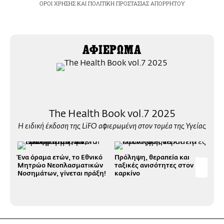
ΟΡΟΙ ΧΡΗΣΗΣ
ΚΑΙ
ΠΟΛΙΤΙΚΗ ΠΡΟΣΤΑΣΙΑΣ ΑΠΟΡΡΗΤΟΥ
ΑΦΙΕΡΩΜΑ
The Health Book vol.7 2025
Η ειδική έκδοση της LiFO αφιερωμένη στον τομέα της Υγείας
Ένα όραμα ετών, το Εθνικό
Πρόληψη, θεραπεία και
Μαθ
Μητρώο Νεοπλασματικών
ταξικές ανισότητες στον
αιμ
Νοσημάτων, γίνεται πράξη!
καρκίνο
με 
των