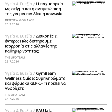
Υγεία & Ευεξία /
Η παχυσαρκία
ως στίγμα και η αντιμετώπιση
της για μια πιο δίκαιη κοινωνία
ΠΕΤΡΟΣ Λ. ΘΩΜΑΚΟΣ
20.7.2026
Υγεία & Ευεξία /
Διακοπές &
έντερο: Πώς διατηρούμε
ισορροπία στις αλλαγές της
καθημερινότητας;
THE LIFO TEAM
15.7.2026
Υγεία & Ευεξία /
GymBeam
Wellness Guide: Συμπληρώματα
και φάρμακα GLP-1- Τι πρέπει να
γνωρίζετε
THE LIFO TEAM
14.7.2026
Υγεία & Ευεξία /
EAU la la!