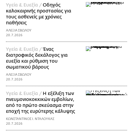
Υγεία & Ευεξία /
Οδηγός
καλοκαιρινής προστασίας για
τους ασθενείς με χρόνιες
παθήσεις
ΑΛΕΞΙΑ ΣΒΩΛΟΥ
20.7.2026
Υγεία & Ευεξία /
Ένας
διατροφικός δεκάλογος για
ευεξία και ρύθμιση του
σωματικού βάρους
ΑΛΕΞΙΑ ΣΒΩΛΟΥ
20.7.2026
Υγεία & Ευεξία /
Η εξέλιξη των
πνευμονιοκοκκικών εμβολίων,
από το πρώτο σκεύασμα στην
εποχή της ευρύτερης κάλυψης
ΚΩΝΣΤΑΝΤΙΝΟΣ Ι. ΝΤΑΛΟΥΚΑΣ
20.7.2026