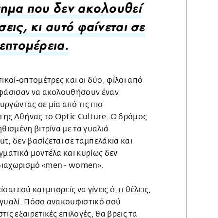
ημα που δεν ακολουθεί
εις, κι αυτό φαίνεται σε
επτομέρεια.
τικοί-οπτομέτρες και οι δύο, φίλοι από
οφάσισαν να ακολουθήσουν έναν
ργώντας σε μία από τις πιο
 της Αθήνας το Optic Culture. Ο δρόμος
ηθισμένη βιτρίνα με τα γυαλιά
t, δεν βασίζεται σε ταμπελάκια και
γματικά μοντέλα και κυρίως δεν
διαχωρισμό «men - women».
αι εσύ και μπορείς να γίνεις ό,τι θέλεις,
 γυαλί. Πόσο ανακουφιστικό σού
ις εξαιρετικές επιλογές, θα βρεις τα