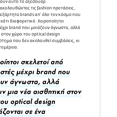
ρούν αυτό το αξεσουάρ.
ακολουθώντας τις fashion προτάσεις,
νεξάρτητα brands απ’ όλο τον κόσμο που
κάτι διαφορετικό. Χειροποίητοι
μέχρι brand που μοιάζουν άγνωστα, αλλά
 στον χώρο του optical design
στημα που δεν ακολουθεί συμβάσεις, κι
τομέρεια.
οίητοι σκελετοί από
στές μέχρι brand που
υν άγνωστα, αλλά
ν μια νέα αισθητική στον
ου optical design
ζονται σε ένα