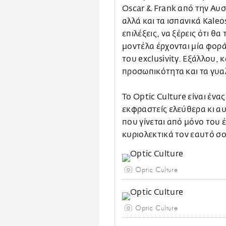
Oscar & Frank από την Αυσ
αλλά και τα ισπανικά Kaleo
επιλέξεις, να ξέρεις ότι θ
μοντέλα έρχονται μία φορ
του exclusivity. Εξάλλου, 
προσωπικότητα και τα γυαλ
Το Optic Culture είναι ένα
εκφραστείς ελεύθερα κι α
που γίνεται από μόνο του έ
κυριολεκτικά τον εαυτό σ
Optic Culture
Optic Culture