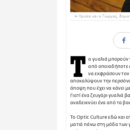
Η Χρύσα και ο Γιώργος, δημιου
Τ
α γυαλιά μπορούν
από οποιοδήποτε 
να εκφράσουν τον 
αποκαλύψουν την περσόνα 
άποψη που έχει να κάνει μ
Γιατί ένα ζευγάρι γυαλιά β
αναδεικνύει ένα από τα β
To Optic Culture εδώ και 
ματιά πάνω στη μόδα των γ