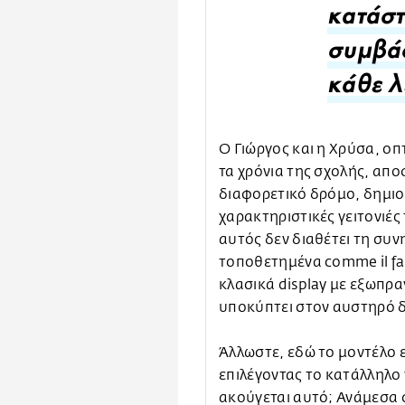
κατάστ
συμβάσ
κάθε λ
Ο Γιώργος και η Χρύσα, οπ
τα χρόνια της σχολής, απ
διαφορετικό δρόμο, δημιου
χαρακτηριστικές γειτονιές
αυτός δεν διαθέτει τη συν
τοποθετημένα comme il fau
κλασικά display με εξωπρα
υποκύπτει στον αυστηρό 
Άλλωστε, εδώ το μοντέλο είσ
επιλέγοντας το κατάλληλο
ακούγεται αυτό; Ανάμεσα στ