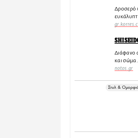
Δροσερό u
ευκάλυπτ
gr.korres.
SHISEID
Διάφανο α
και σώμα
notos.gr
Στυλ & Ομορφι