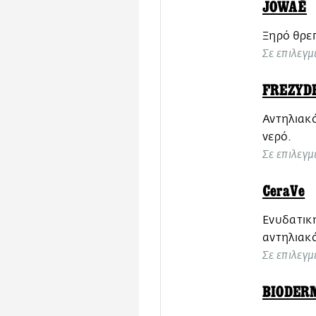
JOWAÉ
Ξηρό θρεπ
Σε επιλεγμ
FREZYD
Αντηλιακό
νερό.
Σε επιλεγμ
CeraVe
Ενυδατική
αντηλιακ
Σε επιλεγμ
BIODER