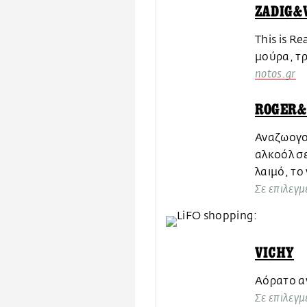
ZADIG&
This is R
μούρα, τ
notos.gr
ROGER&
Αναζωογον
αλκοόλ σε
λαιμό, το
Σε επιλεγμ
VICHY
Aόρατο αν
Σε επιλεγμ