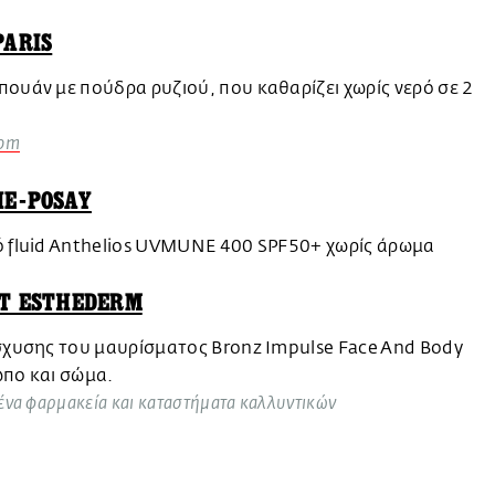
PARIS
ουάν με πούδρα ρυζιού, που καθαρίζει χωρίς νερό σε 2
com
HE-POSAY
ό fluid Anthelios UVMUNE 400 SPF50+ χωρίς άρωμα
UT ESTHEDERM
σχυσης του μαυρίσματος Bronz Impulse Face And Body
ωπο και σώμα.
ένα φαρμακεία και καταστήματα καλλυντικών