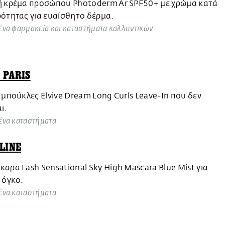
ή κρέμα προσώπου Photoderm Ar SPF50+ με χρώμα κατά
ότητας για ευαίσθητο δέρμα.
ένα φαρμακεία και καταστήματα καλλυντικών
 PARIS
 μπούκλες Elvive Dream Long Curls Leave-In που δεν
ι.
ένα καταστήματα
LINE
αρα Lash Sensational Sky High Mascara Blue Mist για
 όγκο.
ένα καταστήματα