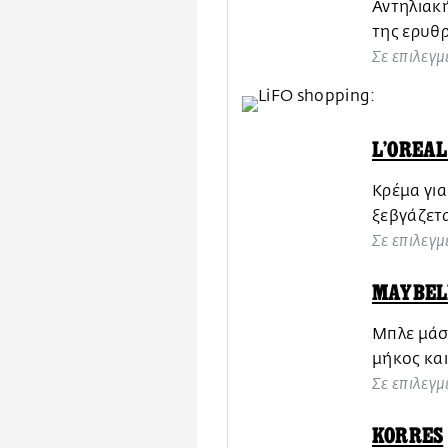
Αντηλιακ
της ερυθρ
Σε επιλεγμ
L’OREAL
Κρέμα για
ξεβγάζετα
Σε επιλεγμ
MAYBEL
Mπλε μάσκ
μήκος και
Σε επιλεγμ
KORRES