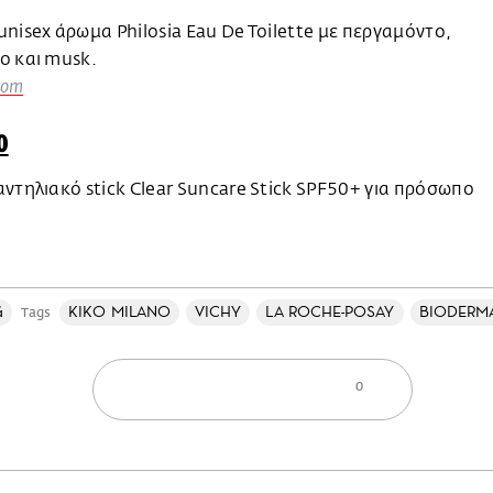
nisex άρωμα Philosia Eau De Toilette με περγαμόντο,
ο και musk.
com
O
ντηλιακό stick Clear Suncare Stick SPF50+ για πρόσωπο
.
ά
KIKO MILANO
VICHY
LA ROCHE-POSAY
BIODERM
Tags
0