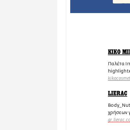
KIKO M
Παλέτα Ir
highlight
kikocosmet
LIERAC
Body_Nut
χρήσεων γ
gr.lierac.