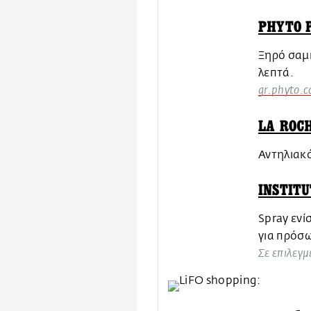
PHYTO 
Ξηρό σαμπ
λεπτά.
gr.phyto.
LA ROC
Αντηλιακ
INSTIT
Spray ενί
για πρόσ
Σε επιλεγμ