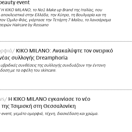
beauty event
Η KIKO MILANO, το No1 Make up Brand της Ιταλίας, που
αποκλειστικά στην Ελλάδα, την Κύπρο, τη Βουλγαρία και τη
ον Όμιλο Φάις, γιόρτασε την Τετάρτη 7 Μαΐου, το λανσάρισμα
σειρών Haircare by Rossano
ορφιά
KIKO MILANO: Ανακαλύψτε τον ονειρικό
 νέας συλλογής Dreamphoria
 υβριδικές συνθέσεις της συλλογής συνδυάζουν την έντονη
δοση με τα οφέλη του skincare.
ws
Η KIKO MILANO εγκαινίασε το νέο
 της Τσιμισκή στη Θεσσαλονίκη
 event, γεμάτο ομορφιά, τέχνη, διασκέδαση και χρώμα.