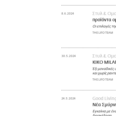
Στυλ & Ομ
8.6.2024
προϊόντα 
Οι επιλογές τη
THE LIFO TEAM
Στυλ & Ομ
30.5.2024
KIKO MILAN
Έξι μοναδικές 
και χωρίς ραντ
THE LIFO TEAM
Good Livin
24.5.2024
Νέα Σμύρν
Εγκαίνια με έν
διασκέδαση.