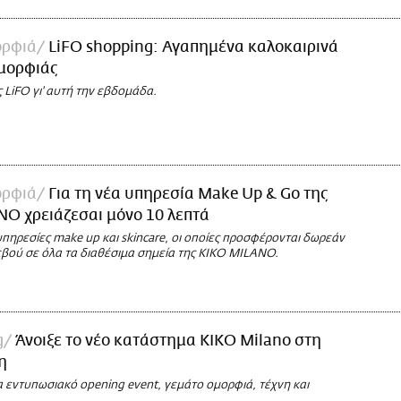
ορφιά
LiFO shopping: Αγαπημένα καλοκαιρινά
ομορφιάς
ς LiFO γι' αυτή την εβδομάδα.
ορφιά
Για τη νέα υπηρεσία Make Up & Go της
O χρειάζεσαι μόνο 10 λεπτά
υπηρεσίες make up και skincare, οι οποίες προσφέρονται δωρεάν
εβού σε όλα τα διαθέσιμα σημεία της KIKO MILANO.
g
Άνοιξε το νέο κατάστημα KIKO Milano στη
η
α εντυπωσιακό opening event, γεμάτο ομορφιά, τέχνη και