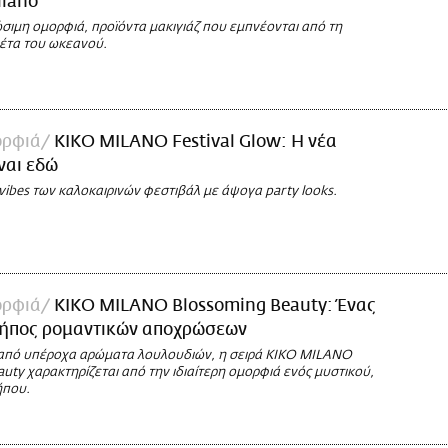
ilano
σιμη ομορφιά, προϊόντα μακιγιάζ που εμπνέονται από τη
έτα του ωκεανού.
ορφιά
KIKO MILANO Festival Glow: Η νέα
ναι εδώ
ibes των καλοκαιρινών φεστιβάλ με άψογα party looks.
ορφιά
KIKO MILANO Blossoming Beauty: Ένας
κήπος ρομαντικών αποχρώσεων
από υπέροχα αρώματα λουλουδιών, η σειρά KIKO MILANO
uty χαρακτηρίζεται από την ιδιαίτερη ομορφιά ενός μυστικού,
ήπου.