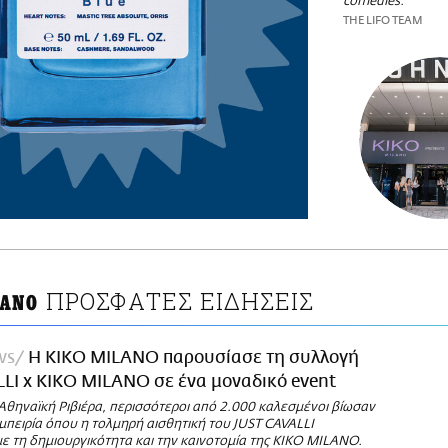
comedies.
THE LIFO TEAM
ΠΡΟΣΦΑΤΕΣ ΕΙΔΗΣΕΙΣ
LANO
ws
Η KIKO MILANO παρουσίασε τη συλλογή
LI x KIKO MILANO σε ένα μοναδικό event
Αθηναϊκή Ριβιέρα, περισσότεροι από 2.000 καλεσμένοι βίωσαν
μπειρία όπου η τολμηρή αισθητική του JUST CAVALLI
ε τη δημιουργικότητα και την καινοτομία της KIKO MILANO.