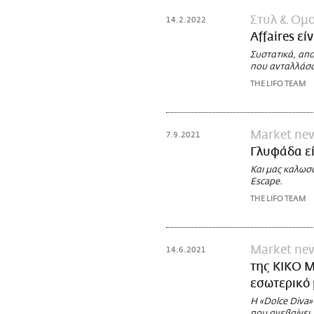
Στυλ & Ομ
14.2.2022
Affaires ε
Συστατικά, απ
που ανταλλάσσ
THE LIFO TEAM
Market ne
7.9.2021
Γλυφάδα εί
Και μας καλωσο
Escape.
THE LIFO TEAM
Market ne
14.6.2021
της KIKO M
εσωτερικό 
H «Dolce Diva»
που ανεβαίνει,