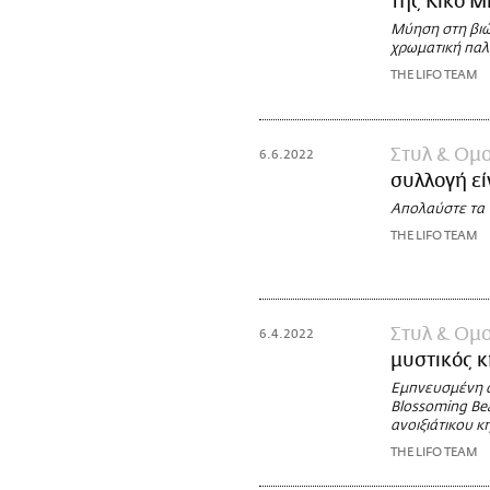
της Kiko M
Μύηση στη βιώ
χρωματική παλ
THE LIFO TEAM
Στυλ & Ομ
6.6.2022
συλλογή εί
Απολαύστε τα v
THE LIFO TEAM
Στυλ & Ομ
6.4.2022
μυστικός 
Εμπνευσμένη 
Blossoming Bea
ανοιξιάτικου κ
THE LIFO TEAM