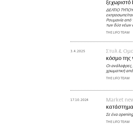
ξεχωριστό 
ΔΕΛΤΙΟ ΤΥΠΟΥ 
εκπροσωπείται 
Ρουμανία από τ
των δύο νέων 
THE LIFO TEAM
Στυλ & Ομ
3.4.2025
κόσμο της
Οι ανάλαφρες,
χρωματική από
THE LIFO TEAM
Market ne
17.10.2024
κατάστημα
Σε ένα opening
THE LIFO TEAM