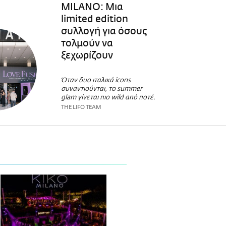
MILANO: Μια
limited edition
συλλογή για όσους
τολμούν να
ξεχωρίζουν
Όταν δυο ιταλικά icons
συναντιούνται, το summer
glam γίνεται πιο wild από ποτέ.
THE LIFO TEAM