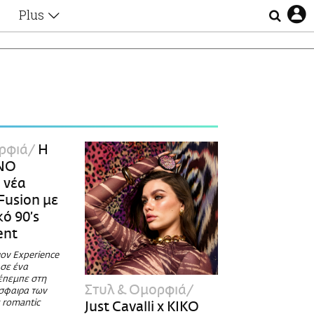
Plus
Θέματα
Συνεντεύξεις
Videos
τα
Αφιερώματα
Ζώδια
Εξομολογήσεις
Blogs
η
ρφιά
Η
Οι Αθηναίοι
NO
Απώλειες
 νέα
Lgbtqi+
Fusion με
Επιλογές
ό 90’s
ent
ον Experience
σε ένα
έπεμπε στη
Στυλ & Ομορφιά
σφαιρα των
 romantic
Just Cavalli x KIKO