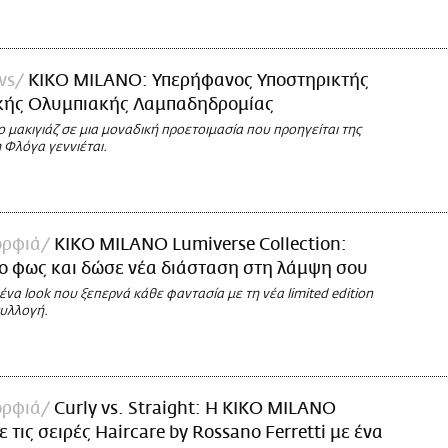
ws
KIKO MILANO: Υπερήφανος Υποστηρικτής
ικής Ολυμπιακής Λαμπαδηδρομίας
 μακιγιάζ σε μια μοναδική προετοιμασία που προηγείται της
 Φλόγα γεννιέται.
ορφιά
KIKO MILANO Lumiverse Collection:
ο φως και δώσε νέα διάσταση στη λάμψη σου
να look που ξεπερνά κάθε φαντασία με τη νέα limited edition
υλλογή.
ορφιά
Curly vs. Straight: H KIKO MILANO
 τις σειρές Haircare by Rossano Ferretti με ένα