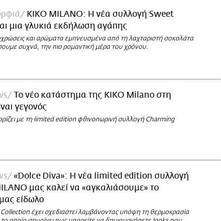
ορφιά
KIKO MILANO: Η νέα συλλογή Sweet
ίναι μια γλυκιά εκδήλωση αγάπης
οχρώσεις και αρώματα εμπνευσμένα από τη λαχταριστή σοκολάτα
ουμε συχνά, την πιο ρομαντική μέρα του χρόνου.
ws
Το νέο κατάστημα της KIKO Milano στη
ναι γεγονός
ρίζει με τη limited edition φθινοπωρινή συλλογή Charming
ws
«Dolce Diva»: Η νέα limited edition συλλογή
ILANO μας καλεί να «αγκαλιάσουμε» το
μας είδωλο
 Collection έχει σχεδιαστεί λαμβάνοντας υπόψη τη θερμοκρασία
 το οποίο σημαίνει πως μπορείτε να δημιουργήσετε looks που