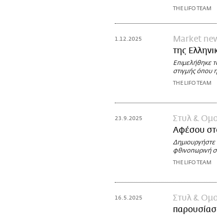
THE LIFO TEAM
Market ne
1.12.2025
της Eλλην
Επιμελήθηκε το
στιγμής όπου η
THE LIFO TEAM
Στυλ & Ομ
23.9.2025
Αφέσου στ
Δημιουργήστε έ
φθινοπωρινή σ
THE LIFO TEAM
Στυλ & Ομ
16.5.2025
παρουσίασε