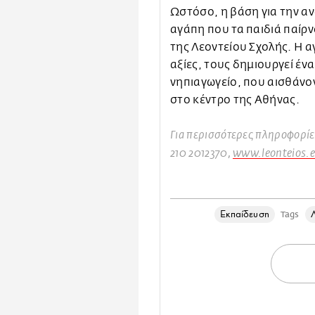
Ωστόσο, η βάση για την αν
αγάπη που τα παιδιά παίρ
της Λεοντείου Σχολής. Η αγ
αξίες, τους δημιουργεί έν
νηπιαγωγείο, που αισθάνοντ
στο κέντρο της Αθήνας.
Για περισσότερες πληροφορίες
210 2012370,
www.leonteios.e
Εκπαίδευση
Tags