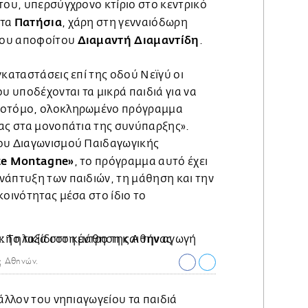
του, υπερσύγχρονο κτίριο στο κεντρικό
Πατήσια
στα
, χάρη στη γενναιόδωρη
Διαμαντή Διαμαντίδη
του αποφοίτου
.
γκαταστάσεις επί της οδού Νεϊγύ οι
ου υποδέχονται τα μικρά παιδιά για να
νοτόμο, ολοκληρωμένο πρόγραμμα
τας στα μονοπάτια της συνύπαρξης».
ου Διαγωνισμού Παιδαγωγικής
ste Montagne»
, το πρόγραμμα αυτό έχει
νάπτυξη των παιδιών, τη μάθηση και την
κοινότητας μέσα στο ίδιο το
 Αθηνών.
βάλλον του νηπιαγωγείου τα παιδιά