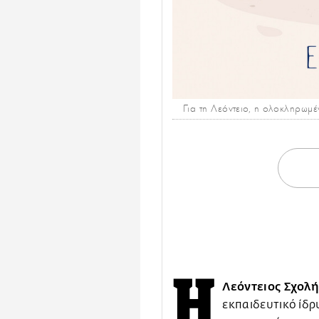
Για τη Λεόντειο, η ολοκληρωμέ
Η
Λεόντειος Σχολ
εκπαιδευτικό ίδρ