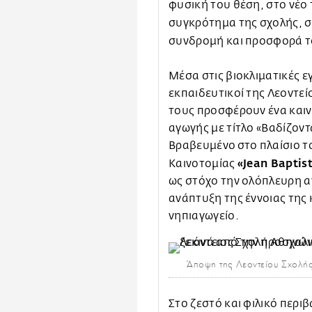
φυσική του θέση, στο νέο 
συγκρότημα της σχολής, 
συνδρομή και προσφορά 
Μέσα στις βιοκλιματικές ε
εκπαιδευτικοί της Λεοντεί
τους προσφέρουν ένα και
αγωγής με τίτλο «Βαδίζον
Βραβευμένο στο πλαίσιο τ
«Jean Bapti
Καινοτομίας
ως στόχο την ολόπλευρη α
ανάπτυξη της έννοιας της 
νηπιαγωγείο.
Άποψη της Λεοντείου Σχολής
Στο ζεστό και φιλικό περι