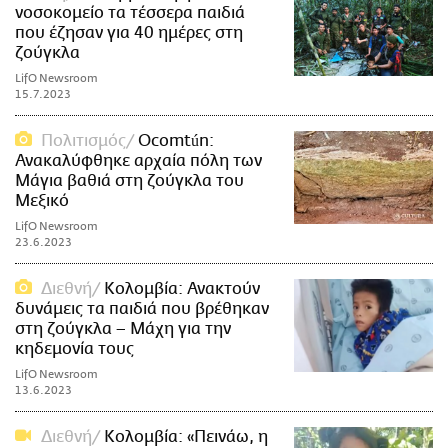
νοσοκομείο τα τέσσερα παιδιά
που έζησαν για 40 ημέρες στη
ζούγκλα
LifO Newsroom
15.7.2023
Πολιτισμός
Ocomtún:
Ανακαλύφθηκε αρχαία πόλη των
Μάγια βαθιά στη ζούγκλα του
Μεξικό
LifO Newsroom
23.6.2023
Διεθνή
Κολομβία: Ανακτούν
δυνάμεις τα παιδιά που βρέθηκαν
στη ζούγκλα – Μάχη για την
κηδεμονία τους
LifO Newsroom
13.6.2023
Διεθνή
Κολομβία: «Πεινάω, η