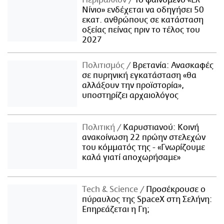
Περιβάλλον
Το φαινόμενο «Ελ
Νίνιο» ενδέχεται να οδηγήσει 50
εκατ. ανθρώπους σε κατάσταση
οξείας πείνας πριν το τέλος του
2027
Πολιτισμός
Βρετανία: Ανασκαφές
σε πυρηνική εγκατάσταση «θα
αλλάξουν την προϊστορία»,
υποστηρίζει αρχαιολόγος
Πολιτική
Καρυστιανού: Κοινή
ανακοίνωση 22 πρώην στελεχών
του κόμματός της - «Γνωρίζουμε
καλά γιατί αποχωρήσαμε»
Τech & Science
Προσέκρουσε ο
πύραυλος της SpaceX στη Σελήνη:
Επηρεάζεται η Γη;