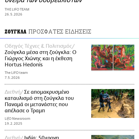
όνειρα των σουρεαλιστών
ΑΜΠΑ
THE LIFO TEAM
PRINT
26.5.2026
ΠΡΟΣΦΑΤΕΣ ΕΙΔΗΣΕΙΣ
ΖΟΥΓΚΛΑ
Οδηγός Τέχνες & Πολιτισμός
Ζούγκλα μέσα στη ζούγκλα: Ο
Γιώργος Χιώνης και η έκθεση
Hortus Hedonis
The LiFO team
7.5.2026
Διεθνή
Σε απομακρυσμένο
καταυλισμό στη ζούγκλα του
Παναμά οι μετανάστες που
απέλασε ο Τραμπ
LifO Newsroom
19.2.2025
Διεθνή
Ινδία: 50χρονη