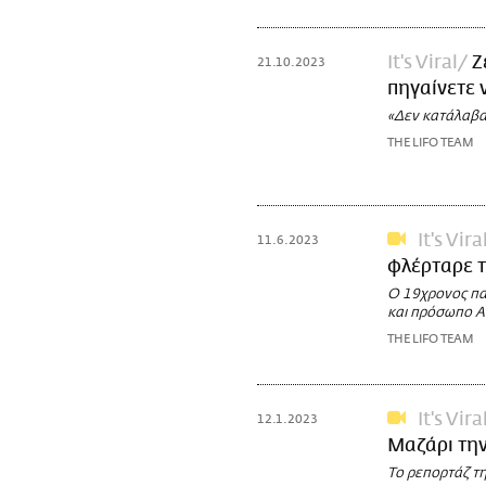
It's Viral
Ζ
21.10.2023
πηγαίνετε 
«Δεν κατάλαβα
THE LIFO TEAM
It's Vira
11.6.2023
φλέρταρε τ
Ο 19χρονος παί
και πρόσωπο Αν
THE LIFO TEAM
It's Vira
12.1.2023
Μαζάρι την
Το ρεπορτάζ τ