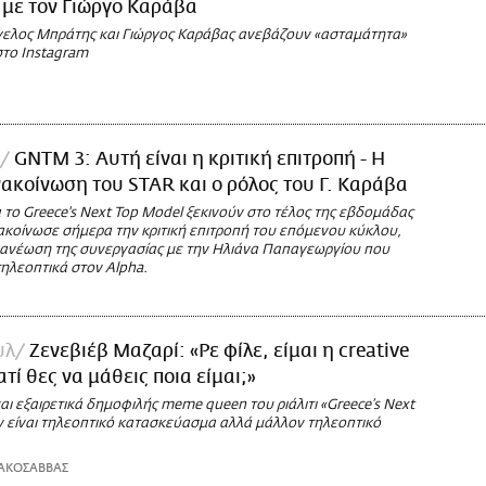
 με τον Γιώργο Καράβα
γγελος Μπράτης και Γιώργος Καράβας ανεβάζουν «ασταμάτητα»
το Instagram
GNTM 3: Αυτή είναι η κριτική επιτροπή - Η
ακοίνωση του STAR και ο ρόλος του Γ. Καράβα
α το Greece's Next Top Model ξεκινούν στο τέλος της εβδομάδας
ακοίνωσε σήμερα την κριτική επιτροπή του επόμενου κύκλου,
νανέωση της συνεργασίας με την Ηλιάνα Παπαγεωργίου που
ηλεοπτικά στον Alpha.
υλ
Ζενεβιέβ Μαζαρί: «Ρε φίλε, είμαι η creative
ιατί θες να μάθεις ποια είμαι;»
αι εξαιρετικά δημοφιλής meme queen του ριάλιτι «Greece’s Next
ν είναι τηλεοπτικό κατασκεύασμα αλλά μάλλον τηλεοπτικό
ΑΚΟΣΑΒΒΑΣ