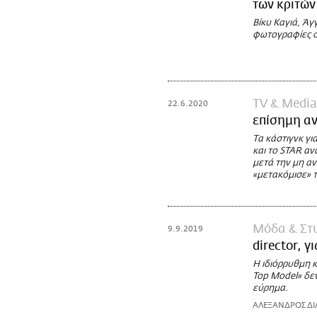
των κριτών
Βίκυ Καγιά, Ά
φωτογραφίες σ
TV & Media
22.6.2020
επίσημη αν
Τα κάστιγνκ γι
και το STAR αν
μετά την μη α
«μετακόμισε» τ
Μόδα & Στ
9.9.2019
director, γ
Η ιδιόρρυθμη κ
Top Model» δε
εύρημα.
ΑΛΕΞΑΝΔΡΟΣ ΔΙ