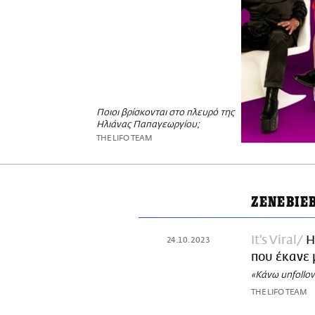
Ποιοι βρίσκονται στο πλευρό της
Ηλιάνας Παπαγεωργίου;
THE LIFO TEAM
ΖΕΝΕΒΙΕ
It's Viral
H
24.10.2023
που έκανε 
«Κάνω unfollo
THE LIFO TEAM