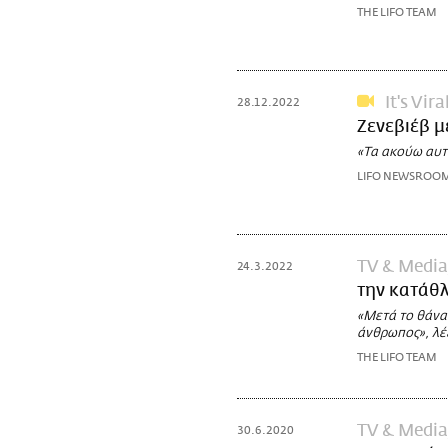
THE LIFO TEAM
It's Vira
28.12.2022
Ζενεβιέβ μ
«Τα ακούω αυτά
LIFO NEWSROO
TV & Media
24.3.2022
την κατάθλ
«Μετά το θάνα
άνθρωπος», λέ
THE LIFO TEAM
TV & Media
30.6.2020