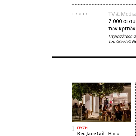
TV & Media
1.7.2019
7.000 οι σ
των κριτών
Περισσότερα α
του Greece's N
ΓΕΥΣΗ
Red Jane Grill: Η πιο