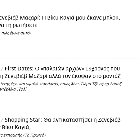
ενεβιέβ Μαζαρί: Η Βίκυ Καγιά μου έκανε μπλοκ,
να τη ρωτήσετε
 πώς έγινε αυτό»
l
First Dates: Ο «παλαιών αρχών» 19χρονος που
η Ζενεβιέβ Μαζαρί αλλά τον έκοψαν στο μοντάζ
κτης έχει και υψηλά standards, όπως λέει- Σώμα Τζένιφερ Λόπεζ
τζελίνα Τζολί
l
Shopping Star: Θα αντικαταστήσει η Ζενεβιέβ
 Βίκυ Καγιά;
ης εκπομπής «Το Πρωινό»