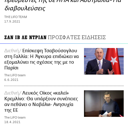
πρεσβευτές της σε ΗΠΑ και Αυστραλία- Για
ΑΜΠΑ
διαβουλεύσεις
PRINT
THE LIFO TEAM
17.9.2021
ΠΡΟΣΦΑΤΕΣ ΕΙΔΗΣΕΙΣ
ΖΑΝ ΙΒ ΛΕ ΝΤΡΙΑΝ
Διεθνή
Επίσκεψη Τσαβούσογλου
στη Γαλλία: Η Άγκυρα επιδιώκει να
εξομαλύνει τις σχέσεις της με το
Παρίσι
The LiFO team
6.6.2021
Διεθνή
Λευκός Οίκος «καλεί»
Κρεμλίνο: Θα υπάρξουν συνέπειες
αν πεθάνει ο Ναβάλνι- Ανησυχία
της ΕΕ
The LiFO team
18.4.2021