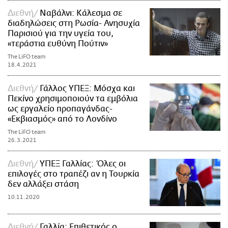
Διεθνή
Ναβάλνι: Κάλεσμα σε
διαδηλώσεις στη Ρωσία- Ανησυχία
Παρισιού για την υγεία του,
«τεράστια ευθύνη Πούτιν»
The LiFO team
18.4.2021
Διεθνή
Γάλλος ΥΠΕΞ: Μόσχα και
Πεκίνο χρησιμοποιούν τα εμβόλια
ως εργαλείο προπαγάνδας-
«Εκβιασμός» από το Λονδίνο
The LiFO team
26.3.2021
Διεθνή
ΥΠΕΞ Γαλλίας: Όλες οι
επιλογές στο τραπέζι αν η Τουρκία
δεν αλλάξει στάση
10.11.2020
Διεθνή
Γαλλία: Επιθετικός ο