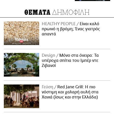
ΔΗΜΟΦΙΛΗ
ΘΕΜΑΤΑ
HEALTHY PEOPLE
Είναι καλό
πρωινό η βρόμη; Ένας γιατρός
απαντά
Design
Μόνο στα όνειρα: Τα
υπέροχα σπίτια του Ιμπέρ ντε
Ζιβανσί
Γεύση
Red Jane Grill: Η πιο
νόστιμη και χαλαρή αυλή στα
Χανιά (ίσως και στην Ελλάδα)