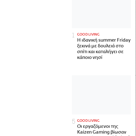
GOOD LIVING
Η ιδανική summer Friday
ξεκινά με δουλειά στο
σπίτι και καταλήγει σε
κάποιο νησί
GOOD LIVING
Οι εργαζόμενοι της
Kaizen Gaming βίωσαν