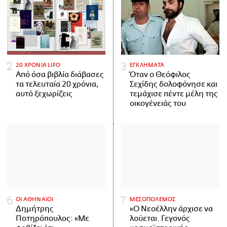
20 ΧΡΟΝΙΑ LIFO
ΕΓΚΛΗΜΑΤΑ
Από όσα βιβλία διάβασες
Όταν ο Θεόφιλος
τα τελευταία 20 χρόνια,
Σεχίδης δολοφόνησε και
αυτό ξεχωρίζεις
τεμάχισε πέντε μέλη της
οικογένειάς του
ΟΙ ΑΘΗΝΑΙΟΙ
ΜΕΣΟΠΟΛΕΜΟΣ
Δημήτρης
«Ο Νεοέλλην άρχισε να
Ποτηρόπουλος: «Με
λούεται. Γεγονός