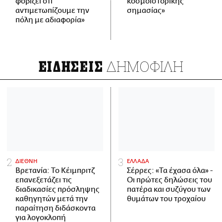
φοβίζει ότι
κοσμοϊστορικής
αντιμετωπίζουμε την
σημασίας»
πόλη με αδιαφορία»
ΔΗΜΟΦΙΛΗ
ΕΙΔΗΣΕΙΣ
ΔΙΕΘΝΗ
ΕΛΛΑΔΑ
Βρετανία: Το Κέιμπριτζ
Σέρρες: «Τα έχασα όλα» -
επανεξετάζει τις
Οι πρώτες δηλώσεις του
διαδικασίες πρόσληψης
πατέρα και συζύγου των
καθηγητών μετά την
θυμάτων του τροχαίου
παραίτηση διδάσκοντα
για λογοκλοπή