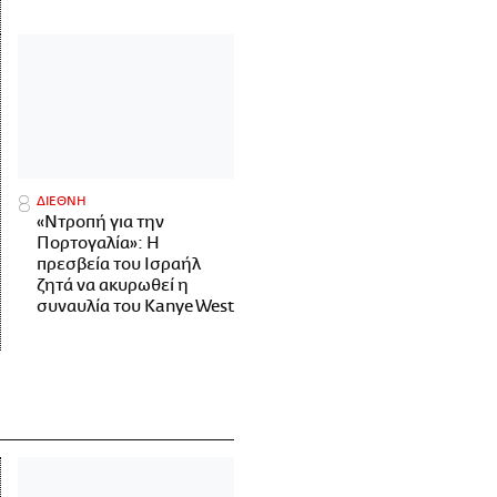
ΔΙΕΘΝΗ
«Ντροπή για την
Πορτογαλία»: Η
πρεσβεία του Ισραήλ
ζητά να ακυρωθεί η
συναυλία του Kanye West