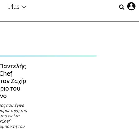
Plus
Θέματα
Συνεντεύξεις
Videos
τα
Αφιερώματα
Ζώδια
Εξομολογήσεις
Blogs
η
Παντελής
Οι Αθηναίοι
Chef
Απώλειες
τον Ζαχίρ
Lgbtqi+
ριο του
Επιλογές
μνο
ος που έγινε
συμμετοχή του
του ριάλιτι
rChef
υμπαίκτη του