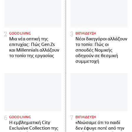
GOOD LIVING
ΕΚΠΑΙΔΕΥΣΗ
Μια νέα οπτική της
Νέοι δικηγόροι αλλάζουν
επιτυχίας: Πώς Gen Zs
το τοπίο: Πώς οι
και Millennials αλλάζουν
σπουδές Νομικής
το τοπίο της εργασίας
οδηγούν σε θεσμική
συμμετοχή
GOOD LIVING
ΕΚΠΑΙΔΕΥΣΗ
Η εμβληματική City
«Νιώσαμε ότι το παιδί
Exclusive Collection της
δεν έφυγε ποτέ από την