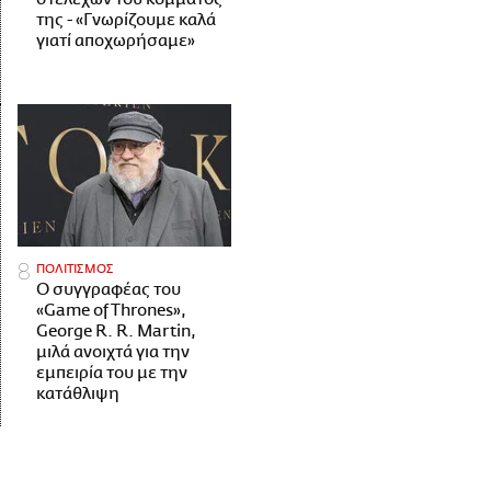
της - «Γνωρίζουμε καλά
γιατί αποχωρήσαμε»
ΠΟΛΙΤΙΣΜΟΣ
Ο συγγραφέας του
«Game of Thrones»,
George R. R. Martin,
μιλά ανοιχτά για την
εμπειρία του με την
κατάθλιψη