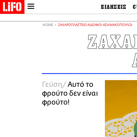
ΕΙΔΗΣΕΙΣ
C
LIFO SHOP
Ελλάδα
Ο
Διεθνή
Μ
NEWSLETTER
HOME
ΖΑΧΑΡΟΠΛΑΣΤΕΙΟ ΑΔΕΛΦΟΙ ΑΣΗΜΑΚΟΠΟΥΛΟΙ
Πολιτική
Θ
ΜΙΚΡΟΠΡΑΓΜΑΤΑ
ΖΑΧΑ
Οικονομία
Ει
THE GOOD LIFO
Πολιτισμός
Βι
LIFOLAND
Αθλητισμός
Αρ
CITY GUIDE
& 
Περιβάλλον
D
ΑΜΠΑ
TV & Media
Φ
PRINT
Tech &
Science
Γεύση
Αυτό το
European Lifo
φρούτο δεν είναι
φρούτο!