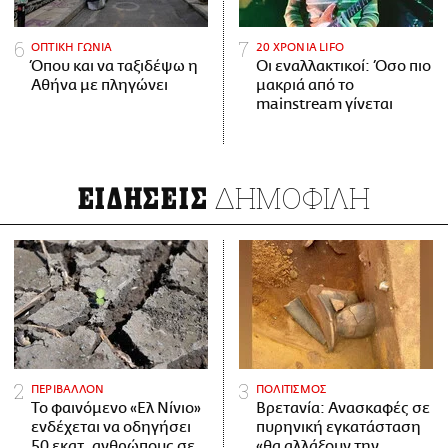
ΟΠΤΙΚΗ ΓΩΝΙΑ
20 ΧΡΟΝΙΑ LIFO
Όπου και να ταξιδέψω η
Οι εναλλακτικοί: Όσο πιο
Αθήνα με πληγώνει
μακριά από το
mainstream γίνεται
ΔΗΜΟΦΙΛΗ
ΕΙΔΗΣΕΙΣ
ΠΕΡΙΒΑΛΛΟΝ
ΠΟΛΙΤΙΣΜΟΣ
Το φαινόμενο «Ελ Νίνιο»
Βρετανία: Ανασκαφές σε
ενδέχεται να οδηγήσει
πυρηνική εγκατάσταση
50 εκατ. ανθρώπους σε
«θα αλλάξουν την