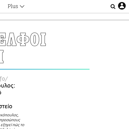
Plus
Θέματα
Συνεντεύξεις
Videos
ΕΛΦΟΙ
τα
Αφιερώματα
Ζώδια
Ι
Εξομολογήσεις
Blogs
η
Οι Αθηναίοι
Απώλειες
Lgbtqi+
fo
Επιλογές
υλος:
ό
στείο
ακόπουλος,
κπροσώπους
, εξηγεί πώς το