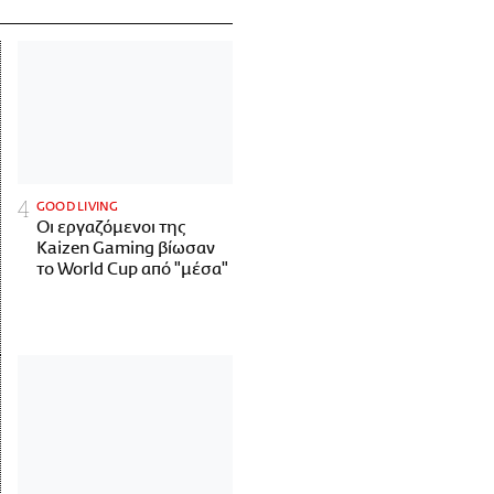
GOOD LIVING
Οι εργαζόμενοι της
Kaizen Gaming βίωσαν
το World Cup από "μέσα"