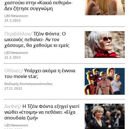
χαστούκι στην «Κακιά πεθερά»-
Δεν ζήτησε συγγνώμη
LifO Newsroom
25.3.2023
Περιβάλλον
Τζέιν Φόντα: Ο
ωκεανός πεθαίνει- Αν τον
χάσουμε, θα χαθούμε κι εμείς
LifO Newsroom
21.2.2023
Οθόνες
Υπάρχει ακόμα η έννοια
του movie star;
Θοδωρής Κουτσογιαννόπουλος
27.11.2022
Διεθνή
Η Τζέιν Φόντα εξηγεί γιατί
νιώθει «έτοιμη» να πεθάνει: «Είχα
σπουδαία ζωή»
LifO Newsroom