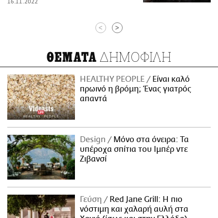
16.11.2022
<
>
ΔΗΜΟΦΙΛΗ
ΘΕΜΑΤΑ
HEALTHY PEOPLE
Είναι καλό
πρωινό η βρόμη; Ένας γιατρός
απαντά
Design
Μόνο στα όνειρα: Τα
υπέροχα σπίτια του Ιμπέρ ντε
Ζιβανσί
Γεύση
Red Jane Grill: Η πιο
νόστιμη και χαλαρή αυλή στα