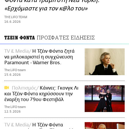
Φόντα κατά Τραμπ στη Νέα Υόρκη:
ΑΜΠΑ
«Ερχόμαστε για τον κ@λο του»
PRINT
THE LIFO TEAM
16.6.2026
ΠΡΟΣΦΑΤΕΣ ΕΙΔΗΣΕΙΣ
ΤΖΕΙΝ ΦΟΝΤΑ
TV & Media
Η Τζέιν Φόντα ζητά
να μπλοκαριστεί η συγχώνευση
Paramount - Warner Bros.
The LiFO team
15.6.2026
Πολιτισμός
Κάννες: Γκονγκ Λι
και Τζέιν Φόντα κηρύσσουν την
έναρξη του 79ου Φεστιβάλ
The LiFO team
12.5.2026
TV & Media
Η Τζέιν Φόντα