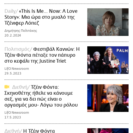
Daily
«This Is Me… Now: A Love
Story»: Μια ώρα στο μυαλό της
Τζένιφερ Λόπεζ
Δημήτρης Πολιτάκης
20.2.2024
Πολιτισμός
Φεστιβάλ Καννών: Η
Τζέιν Φόντα πέταξε τον πάπυρο
στο κεφάλι της Justine Triet
LifO Newsroom
29.5.2023
Διεθνή
Τζέιν Φόντα:
Σκηνοθέτης ήθελε να κάνουμε
σεξ, για να δει πώς είναι ο
οργασμός μου- Λόγω του ρόλου
LifO Newsroom
17.5.2023
Διεθνή
Η Τζέιν Φόντα