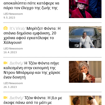
αποκαλύπτει πότε κατάφερε να
πάρει τον έλεγχο της ζωής της
LifO Newsroom
9.5.2023
It's Viral
Μπρίτζετ Φόντα: Η
σπάνια δημόσια εμφάνιση, 20
χρόνια αφού εγκατέλειψε το
Χόλιγουντ
LifO Newsroom
16.4.2023
Διεθνή
H Τζέιν Φόντα πήγε
καλεσμένη στην εκπομπή της
Ντρου Μπάριμορ και της χάρισε
έναν δονητή
LifO Newsroom
26.3.2023
Διεθνή
Τζέιν Φόντα: Η JLo με
έκοψε πάνω από το μάτι με