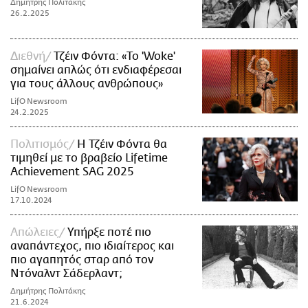
Δημήτρης Πολιτάκης
26.2.2025
Διεθνή
Τζέιν Φόντα: «Το 'Woke'
σημαίνει απλώς ότι ενδιαφέρεσαι
για τους άλλους ανθρώπους»
LifO Newsroom
24.2.2025
Πολιτισμός
Η Τζέιν Φόντα θα
τιμηθεί με το βραβείο Lifetime
Achievement SAG 2025
LifO Newsroom
17.10.2024
Απώλειες
Υπήρξε ποτέ πιο
αναπάντεχος, πιο ιδιαίτερος και
πιο αγαπητός σταρ από τον
Ντόναλντ Σάδερλαντ;
Δημήτρης Πολιτάκης
21.6.2024