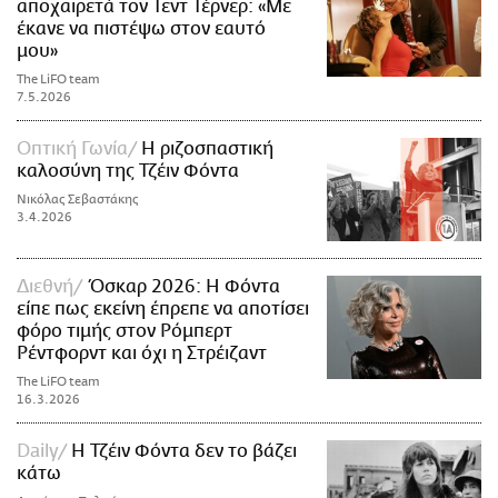
αποχαιρετά τον Τεντ Τέρνερ: «Με
έκανε να πιστέψω στον εαυτό
μου»
The LiFO team
7.5.2026
Οπτική Γωνία
H ριζοσπαστική
καλοσύνη της Τζέιν Φόντα
Νικόλας Σεβαστάκης
3.4.2026
Διεθνή
Όσκαρ 2026: Η Φόντα
είπε πως εκείνη έπρεπε να αποτίσει
φόρο τιμής στον Ρόμπερτ
Ρέντφορντ και όχι η Στρέιζαντ
The LiFO team
16.3.2026
Daily
Η Τζέιν Φόντα δεν το βάζει
κάτω