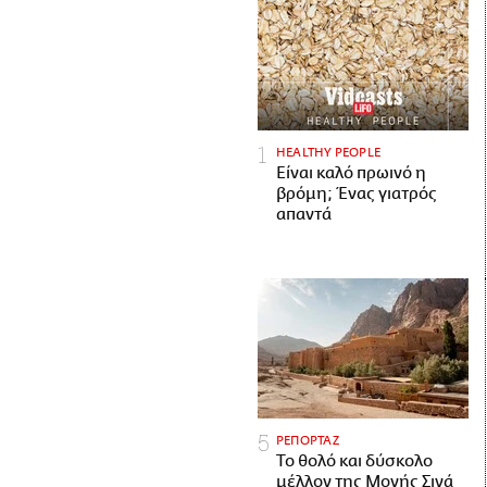
HEALTHY PEOPLE
Είναι καλό πρωινό η
βρόμη; Ένας γιατρός
απαντά
ΡΕΠΟΡΤΑΖ
Το θολό και δύσκολο
μέλλον της Μονής Σινά