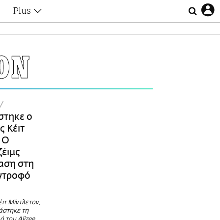
Plus
Θέματα
Συνεντεύξεις
Videos
ΟΝ
τα
Αφιερώματα
Ζώδια
Εξομολογήσεις
Blogs
η
Οι Αθηναίοι
στηκε ο
Απώλειες
ς Κέιτ
Lgbtqi+
- Ο
Επιλογές
ζέιμς
αση στη
ντροφό
ιτ Μίντλετον,
άστηκε τη
 του Alizee