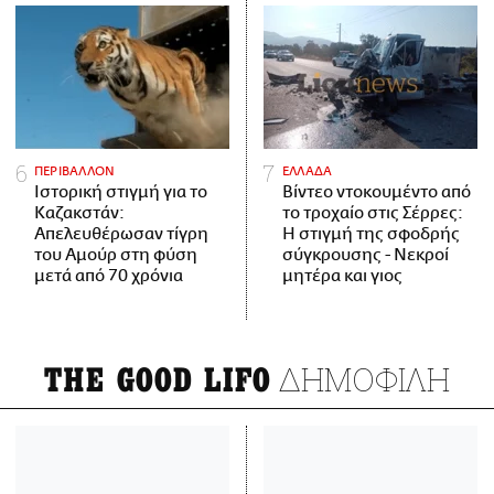
ΠΕΡΙΒΑΛΛΟΝ
ΕΛΛΑΔΑ
Ιστορική στιγμή για το
Βίντεο ντοκουμέντο από
Καζακστάν:
το τροχαίο στις Σέρρες:
Απελευθέρωσαν τίγρη
Η στιγμή της σφοδρής
του Αμούρ στη φύση
σύγκρουσης - Νεκροί
μετά από 70 χρόνια
μητέρα και γιος
ΔΗΜΟΦΙΛΗ
THE GOOD LIFO