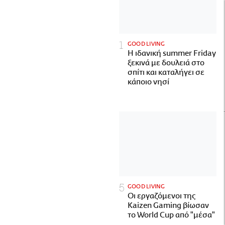
GOOD LIVING
Η ιδανική summer Friday
ξεκινά με δουλειά στο
σπίτι και καταλήγει σε
κάποιο νησί
GOOD LIVING
Οι εργαζόμενοι της
Kaizen Gaming βίωσαν
το World Cup από "μέσα"