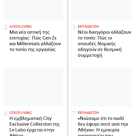
GOOD LIVING
ΕΚΠΑΙΔΕΥΣΗ
Μια νέα οπτική της
Νέοι δικηγόροι αλλάζουν
επιτυχίας: Πώς Gen Zs
το τοπίο: Πώς οι
και Millennials αλλάζουν
σπουδές Νομικής
το τοπίο της εργασίας
οδηγούν σε θεσμική
συμμετοχή
GOOD LIVING
ΕΚΠΑΙΔΕΥΣΗ
Η εμβληματική City
«Νιώσαμε ότι το παιδί
Exclusive Collection της
δεν έφυγε ποτέ από την
Le Labo έρχεται στην
Αθήνα»: Η εμπειρία
Αθήνα
οικογενειών που