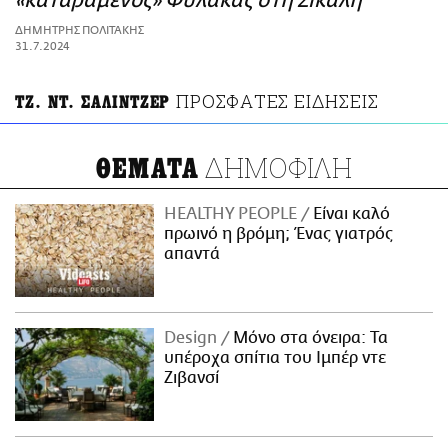
«καταραμένος» Φύλακας στη Σίκαλη
ΑΜΠΑ
ΔΗΜΗΤΡΗΣ ΠΟΛΙΤΑΚΗΣ
PRINT
31.7.2024
ΠΡΟΣΦΑΤΕΣ ΕΙΔΗΣΕΙΣ
ΤΖ. ΝΤ. ΣΑΛΙΝΤΖΕΡ
ΔΗΜΟΦΙΛΗ
ΘΕΜΑΤΑ
HEALTHY PEOPLE
Είναι καλό
πρωινό η βρόμη; Ένας γιατρός
απαντά
Design
Μόνο στα όνειρα: Τα
υπέροχα σπίτια του Ιμπέρ ντε
Ζιβανσί