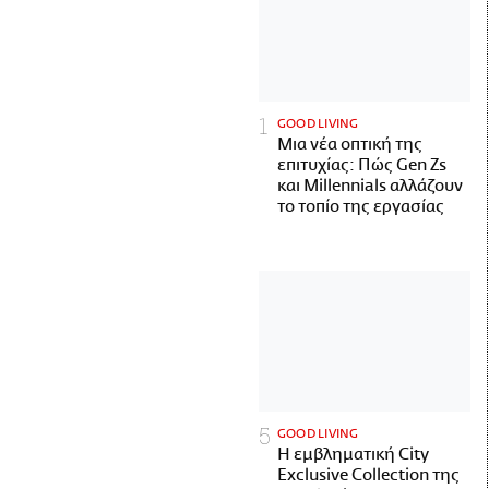
GOOD LIVING
Μια νέα οπτική της
επιτυχίας: Πώς Gen Zs
και Millennials αλλάζουν
το τοπίο της εργασίας
GOOD LIVING
Η εμβληματική City
Exclusive Collection της