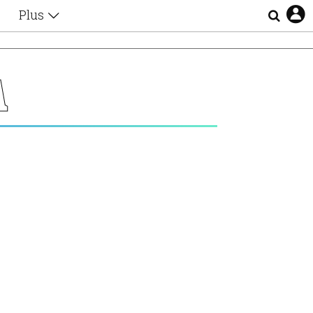
Plus
Θέματα
Συνεντεύξεις
Videos
Α
τα
Αφιερώματα
Ζώδια
Εξομολογήσεις
Blogs
η
Οι Αθηναίοι
Απώλειες
Lgbtqi+
Επιλογές