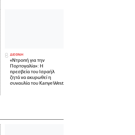
ΔΙΕΘΝΗ
«Ντροπή για την
Πορτογαλία»: Η
πρεσβεία του Ισραήλ
ζητά να ακυρωθεί η
συναυλία του Kanye West