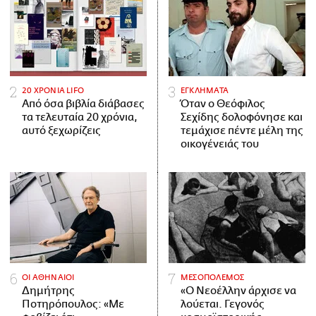
20 ΧΡΟΝΙΑ LIFO
ΕΓΚΛΗΜΑΤΑ
Από όσα βιβλία διάβασες
Όταν ο Θεόφιλος
τα τελευταία 20 χρόνια,
Σεχίδης δολοφόνησε και
αυτό ξεχωρίζεις
τεμάχισε πέντε μέλη της
οικογένειάς του
ΟΙ ΑΘΗΝΑΙΟΙ
ΜΕΣΟΠΟΛΕΜΟΣ
Δημήτρης
«Ο Νεοέλλην άρχισε να
Ποτηρόπουλος: «Με
λούεται. Γεγονός