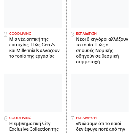
GOOD LIVING
ΕΚΠΑΙΔΕΥΣΗ
Μια νέα οπτική της
Νέοι δικηγόροι αλλάζουν
επιτυχίας: Πώς Gen Zs
το τοπίο: Πώς οι
και Millennials αλλάζουν
σπουδές Νομικής
το τοπίο της εργασίας
οδηγούν σε θεσμική
συμμετοχή
GOOD LIVING
ΕΚΠΑΙΔΕΥΣΗ
Η εμβληματική City
«Νιώσαμε ότι το παιδί
Exclusive Collection της
δεν έφυγε ποτέ από την