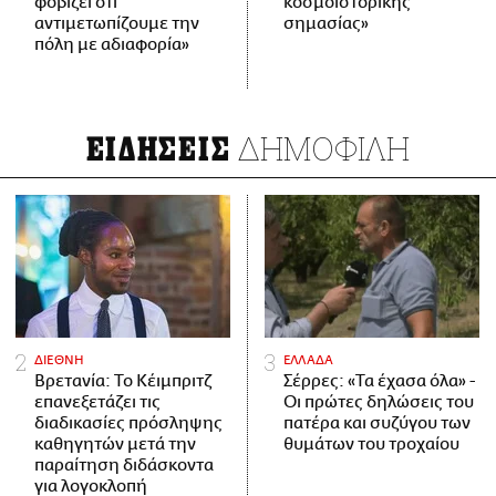
φοβίζει ότι
κοσμοϊστορικής
αντιμετωπίζουμε την
σημασίας»
πόλη με αδιαφορία»
ΔΗΜΟΦΙΛΗ
ΕΙΔΗΣΕΙΣ
ΔΙΕΘΝΗ
ΕΛΛΑΔΑ
Βρετανία: Το Κέιμπριτζ
Σέρρες: «Τα έχασα όλα» -
επανεξετάζει τις
Οι πρώτες δηλώσεις του
διαδικασίες πρόσληψης
πατέρα και συζύγου των
καθηγητών μετά την
θυμάτων του τροχαίου
παραίτηση διδάσκοντα
για λογοκλοπή