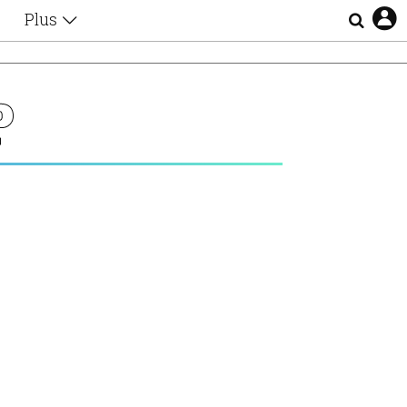
Plus
Θέματα
Συνεντεύξεις
Videos
Ρ
τα
Αφιερώματα
Ζώδια
Εξομολογήσεις
Blogs
η
Οι Αθηναίοι
Απώλειες
Lgbtqi+
Επιλογές