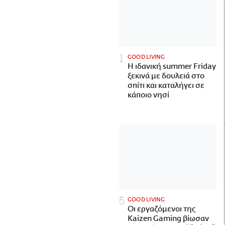
GOOD LIVING
Η ιδανική summer Friday
ξεκινά με δουλειά στο
σπίτι και καταλήγει σε
κάποιο νησί
GOOD LIVING
Οι εργαζόμενοι της
Kaizen Gaming βίωσαν