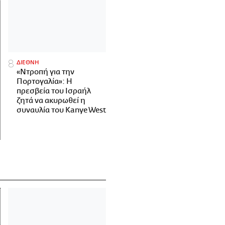
ΔΙΕΘΝΗ
«Ντροπή για την
Πορτογαλία»: Η
πρεσβεία του Ισραήλ
ζητά να ακυρωθεί η
συναυλία του Kanye West