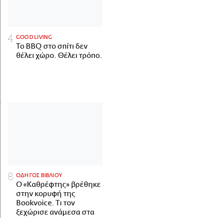
GOOD LIVING
Το BBQ στο σπίτι δεν
θέλει χώρο. Θέλει τρόπο.
ΟΔΗΓΟΣ ΒΙΒΛΙΟΥ
Ο «Καθρέφτης» βρέθηκε
στην κορυφή της
Bookvoice. Τι τον
ξεχώρισε ανάμεσα στα