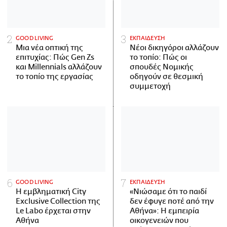
GOOD LIVING
ΕΚΠΑΙΔΕΥΣΗ
Μια νέα οπτική της
Νέοι δικηγόροι αλλάζουν
επιτυχίας: Πώς Gen Zs
το τοπίο: Πώς οι
και Millennials αλλάζουν
σπουδές Νομικής
το τοπίο της εργασίας
οδηγούν σε θεσμική
συμμετοχή
GOOD LIVING
ΕΚΠΑΙΔΕΥΣΗ
Η εμβληματική City
«Νιώσαμε ότι το παιδί
Exclusive Collection της
δεν έφυγε ποτέ από την
Le Labo έρχεται στην
Αθήνα»: Η εμπειρία
Αθήνα
οικογενειών που