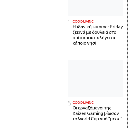
GOOD LIVING
Η ιδανική summer Friday
ξεκινά με δουλειά στο
σπίτι και καταλήγει σε
κάποιο νησί
GOOD LIVING
Οι εργαζόμενοι της
Kaizen Gaming βίωσαν
το World Cup από "μέσα"