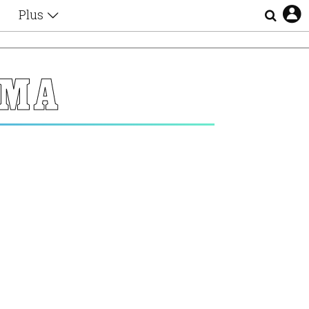
Plus
Θέματα
Συνεντεύξεις
Videos
ΥΜΑ
τα
Αφιερώματα
Ζώδια
Εξομολογήσεις
Blogs
η
Οι Αθηναίοι
Απώλειες
Lgbtqi+
Επιλογές