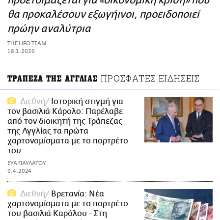
προετοιμάζεται για «οικονομική κρίση» που
ΑΜΠΑ
θα προκαλέσουν εξωγήινοι, προειδοποιεί
PRINT
πρώην αναλύτρια
THE LIFO TEAM
18.1.2026
ΠΡΟΣΦΑΤΕΣ ΕΙΔΗΣΕΙΣ
ΤΡΑΠΕΖΑ ΤΗΣ ΑΓΓΛΙΑΣ
Διεθνή
Ιστορική στιγμή για
τον βασιλιά Κάρολο: Παρέλαβε
από τον διοικητή της Τράπεζας
της Αγγλίας τα πρώτα
χαρτονομίσματα με το πορτρέτο
του
ΕΥΑ ΠΑΥΛΑΤΟΥ
9.4.2024
Διεθνή
Βρετανία: Νέα
χαρτονομίσματα με το πορτρέτο
του βασιλιά Καρόλου - Στη