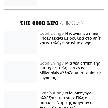
ΔΗΜΟΦΙΛΗ
THE GOOD LIFO
Good Living
Η ιδανική summer
Friday ξεκινά με δουλειά στο σπίτι
και καταλήγει σε κάποιο νησί
Good Living
Μια νέα οπτική της
επιτυχίας: Πώς Gen Zs και
Millennials αλλάζουν το τοπίο της
εργασίας
Εκπαίδευση
Νέοι δικηγόροι
αλλάζουν το τοπίο: Πώς οι
σπουδές Νομικής οδηγούν σε
θεσμική συμμετοχή