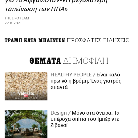
για το Αφγανιστάν- «Η μεγαλύτερη
ΑΜΠΑ
ταπείνωση των ΗΠΑ»
PRINT
THE LIFO TEAM
22.8.2021
ΠΡΟΣΦΑΤΕΣ ΕΙΔΗΣΕΙΣ
ΤΡΑΜΠ ΚΑΤΑ ΜΠΑΙΝΤΕΝ
ΔΗΜΟΦΙΛΗ
ΘΕΜΑΤΑ
HEALTHY PEOPLE
Είναι καλό
πρωινό η βρόμη; Ένας γιατρός
απαντά
Design
Μόνο στα όνειρα: Τα
υπέροχα σπίτια του Ιμπέρ ντε
Ζιβανσί