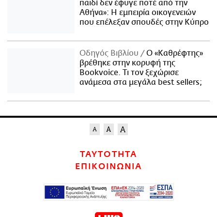
παιδί δεν έφυγε ποτέ από την
Αθήνα»: Η εμπειρία οικογενειών
που επέλεξαν σπουδές στην Κύπρο
Οδηγός Βιβλίου
Ο «Καθρέφτης»
βρέθηκε στην κορυφή της
Bookvoice. Τι τον ξεχώρισε
ανάμεσα στα μεγάλα best sellers;
ΤΑΥΤΟΤΗΤΑ
ΕΠΙΚΟΙΝΩΝΙΑ