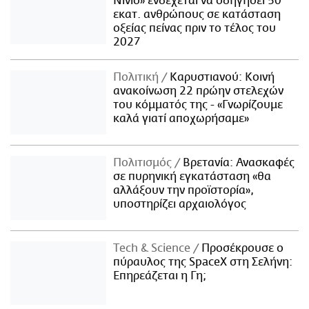
Νίνιο» ενδέχεται να οδηγήσει 50
εκατ. ανθρώπους σε κατάσταση
οξείας πείνας πριν το τέλος του
2027
Πολιτική
Καρυστιανού: Κοινή
ανακοίνωση 22 πρώην στελεχών
του κόμματός της - «Γνωρίζουμε
καλά γιατί αποχωρήσαμε»
Πολιτισμός
Βρετανία: Ανασκαφές
σε πυρηνική εγκατάσταση «θα
αλλάξουν την προϊστορία»,
υποστηρίζει αρχαιολόγος
Τech & Science
Προσέκρουσε ο
πύραυλος της SpaceX στη Σελήνη:
Επηρεάζεται η Γη;