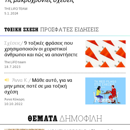
τις μακροχρόνιες σχέσεις
ΑΜΠΑ
THE LIFO TEAM
PRINT
5.1.2024
ΠΡΟΣΦΑΤΕΣ ΕΙΔΗΣΕΙΣ
ΤΟΞΙΚΗ ΣΧΕΣΗ
Σχέσεις
9 τοξικές φράσεις που
χρησιμοποιούν οι χειριστικοί
άνθρωποι και πώς να απαντήσετε
The LiFO team
18.7.2023
Άννα Κ.
Μάθε αυτό, για να
μην μπεις ποτέ σε μια τοξική
σχέση
Άννα Κόκορη
10.10.2022
ΔΗΜΟΦΙΛΗ
ΘΕΜΑΤΑ