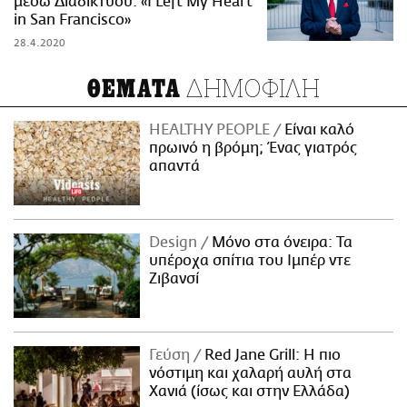
μέσω Διαδικτύου: «I Left My Heart
in San Francisco»
28.4.2020
ΔΗΜΟΦΙΛΗ
ΘΕΜΑΤΑ
HEALTHY PEOPLE
Είναι καλό
πρωινό η βρόμη; Ένας γιατρός
απαντά
Design
Μόνο στα όνειρα: Τα
υπέροχα σπίτια του Ιμπέρ ντε
Ζιβανσί
Γεύση
Red Jane Grill: Η πιο
νόστιμη και χαλαρή αυλή στα
Χανιά (ίσως και στην Ελλάδα)