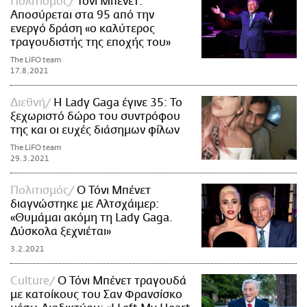
Πολιτισμός
Τόνι Μπένετ:
Αποσύρεται στα 95 από την
ενεργό δράση «ο καλύτερος
τραγουδιστής της εποχής του»
The LiFO team
17.8.2021
Διεθνή
Η Lady Gaga έγινε 35: Το
ξεχωριστό δώρο του συντρόφου
της και οι ευχές διάσημων φίλων
The LiFO team
29.3.2021
Πολιτισμός
Ο Τόνι Μπένετ
διαγνώστηκε με Αλτσχάιμερ:
«Θυμάμαι ακόμη τη Lady Gaga.
Δύσκολα ξεχνιέται»
3.2.2021
Culture
Ο Τόνι Μπένετ τραγουδά
με κατοίκους του Σαν Φρανσίσκο