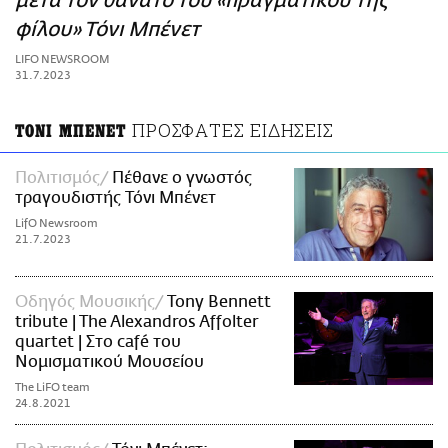
μετά τον θάνατο του «πραγματικού της
ΑΜΠΑ
φίλου» Τόνι Μπένετ
PRINT
LIFO NEWSROOM
31.7.2023
ΠΡΟΣΦΑΤΕΣ ΕΙΔΗΣΕΙΣ
ΤΟΝΙ ΜΠΕΝΕΤ
Πολιτισμός
Πέθανε ο γνωστός
τραγουδιστής Τόνι Μπένετ
LifO Newsroom
21.7.2023
Οδηγός Μουσικής
Tony Bennett
tribute | The Alexandros Affolter
quartet | Στο café του
Νομισματικού Μουσείου
The LiFO team
24.8.2021