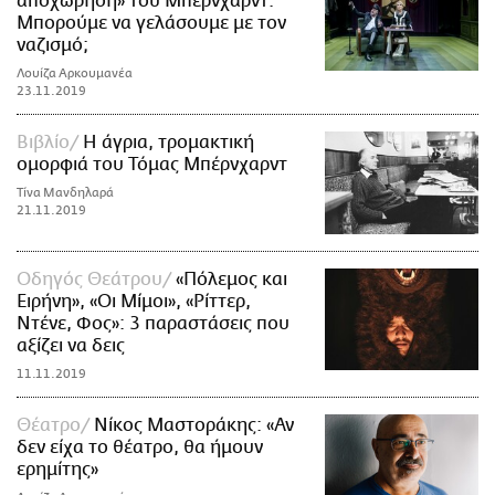
αποχώρηση» του Μπέρνχαρντ:
Μπορούμε να γελάσουμε με τον
ναζισμό;
Λουίζα Αρκουμανέα
23.11.2019
Βιβλίο
Η άγρια, τρομακτική
ομορφιά του Τόμας Μπέρνχαρντ
Τίνα Μανδηλαρά
21.11.2019
Οδηγός Θεάτρου
«Πόλεμος και
Ειρήνη», «Οι Μίμοι», «Ρίττερ,
Ντένε, Φος»: 3 παραστάσεις που
αξίζει να δεις
11.11.2019
Θέατρο
Νίκος Μαστοράκης: «Αν
δεν είχα το θέατρο, θα ήμουν
ερημίτης»