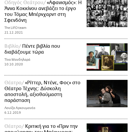
Οδηγός Θεάτρου
«Αφανισμός»: Η
Άννα Κοκκίνου ανεβάζει το έργο
του Τόμας Μπέρνχαρντ στη
Σφενδόνη
The LiFO team
21.12.2021
Βιβλίο
Πέντε βιβλία που
διαβάζουμε τώρα
Τίνα Μανδηλαρά
10.10.2020
Θέατρο
«Ρίττερ, Ντένε, Φος» στο
Θέατρο Τέχνης: Δύσκολη
αποστολή, αξιοθαύμαστη
παράσταση
Λουίζα Αρκουμανέα
6.12.2019
Θέατρο
Κριτική για το «Πριν την