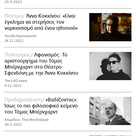
29.9.2023
Θέατρο
Άννα Κοκκίνου: «Είναι
έγκλημα να στερήσεις τον
ναρκισσισμό από έναν ηθοποιό»
Λουίζα Αρκουμανέα
24.12.2022
Πολιτισμός
Αφανισμός: Το
αριστούργημα του Τόμας
Μπέρνχαρντ στο Θέατρο
Σφενδόνη με την Άννα Κοκκίνου
The LiFO team
9.12.2022
Προδημοσίευση
«Βαδίζοντας»:
Ίσως το πιο φιλοσοφικό κείμενο
του Τόμας Μπέρνχαρντ
Επιμέλεια: Τίνα Μανδηλαρά
30.5.2022