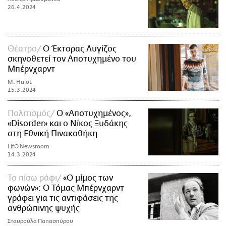
26.4.2024
Θέατρο
Ο Έκτορας Λυγίζος
σκηνοθετεί τον Αποτυχημένο του
Μπέρνχαρντ
M. Hulot
15.3.2024
Πολιτισμός
Ο «Αποτυχημένος»,
«Disorder» και ο Νίκος Ξυδάκης
στη Εθνική Πινακοθήκη
LifO Newsroom
14.3.2024
Το πίσω ράφι
«Ο μίμος των
φωνών»: Ο Τόμας Μπέρνχαρντ
γράφει για τις αντιφάσεις της
ανθρώπινης ψυχής
Σταυρούλα Παπασπύρου