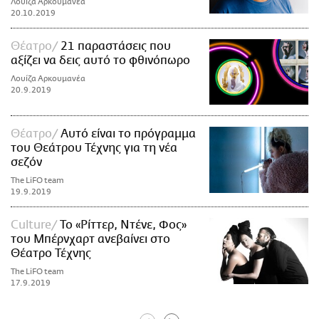
Λουίζα Αρκουμανέα
20.10.2019
Θέατρο
21 παραστάσεις που
αξίζει να δεις αυτό το φθινόπωρο
Λουίζα Αρκουμανέα
20.9.2019
Θέατρο
Αυτό είναι το πρόγραμμα
του Θεάτρου Τέχνης για τη νέα
σεζόν
The LiFO team
19.9.2019
Culture
Το «Ρίττερ, Ντένε, Φος»
του Μπέρνχαρτ ανεβαίνει στο
Θέατρο Τέχνης
The LiFO team
17.9.2019