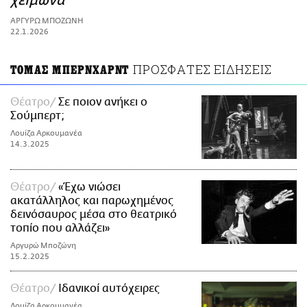
χειμώνα
ΑΜΠΑ
ΑΡΓΥΡΩ ΜΠΟΖΩΝΗ
PRINT
22.1.2026
ΠΡΟΣΦΑΤΕΣ ΕΙΔΗΣΕΙΣ
ΤΟΜΑΣ ΜΠΕΡΝΧΑΡΝΤ
Θέατρο
Σε ποιον ανήκει ο
Σούμπερτ;
Λουίζα Αρκουμανέα
14.3.2025
Θέατρο
«Έχω νιώσει
ακατάλληλος και παρωχημένος
δεινόσαυρος μέσα στο θεατρικό
τοπίο που αλλάζει»
Αργυρώ Μποζώνη
15.2.2025
Θέατρο
Ιδανικοί αυτόχειρες
Λουίζα Αρκουμανέα