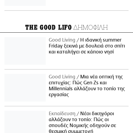
ΔΗΜΟΦΙΛΗ
THE GOOD LIFO
Good Living
Η ιδανική summer
Friday ξεκινά με δουλειά στο σπίτι
και καταλήγει σε κάποιο νησί
Good Living
Μια νέα οπτική της
επιτυχίας: Πώς Gen Zs και
Millennials αλλάζουν το τοπίο της
εργασίας
Εκπαίδευση
Νέοι δικηγόροι
αλλάζουν το τοπίο: Πώς οι
σπουδές Νομικής οδηγούν σε
θεσμική συμμετοχή