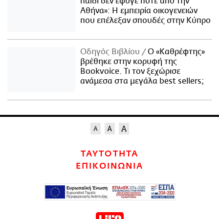
παιδί δεν έφυγε ποτέ από την
Αθήνα»: Η εμπειρία οικογενειών
που επέλεξαν σπουδές στην Κύπρο
Οδηγός Βιβλίου
Ο «Καθρέφτης»
βρέθηκε στην κορυφή της
Bookvoice. Τι τον ξεχώρισε
ανάμεσα στα μεγάλα best sellers;
ΤΑΥΤΟΤΗΤΑ
ΕΠΙΚΟΙΝΩΝΙΑ