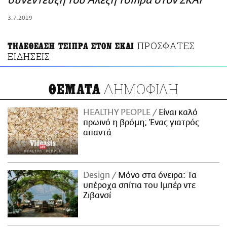
συνέντευξη του Αλέξη Τσίπρα στον ΣΚΑΪ
ΑΜΠΑ
3.7.2019
PRINT
ΠΡΟΣΦΑΤΕΣ
ΤΗΛΕΘΕΑΣΗ ΤΣΙΠΡΑ ΣΤΟΝ ΣΚΑΙ
ΕΙΔΗΣΕΙΣ
ΔΗΜΟΦΙΛΗ
ΘΕΜΑΤΑ
HEALTHY PEOPLE
Είναι καλό
πρωινό η βρόμη; Ένας γιατρός
απαντά
Design
Μόνο στα όνειρα: Τα
υπέροχα σπίτια του Ιμπέρ ντε
Ζιβανσί