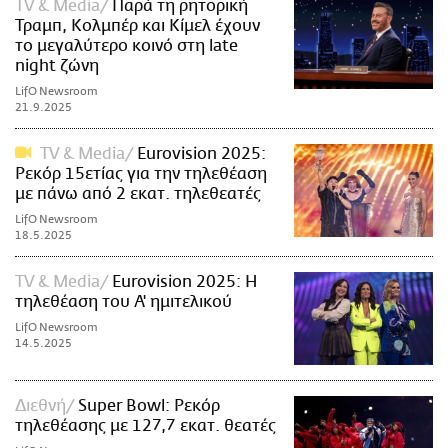
TV & Media
Παρά τη ρητορική
Τραμπ, Κολμπέρ και Κίμελ έχουν
το μεγαλύτερο κοινό στη late
night ζώνη
LifO Newsroom
21.9.2025
TV & Media
Eurovision 2025:
Ρεκόρ 15ετίας για την τηλεθέαση
με πάνω από 2 εκατ. τηλεθεατές
LifO Newsroom
18.5.2025
TV & Media
Eurovision 2025: Η
τηλεθέαση του Α' ημιτελικού
LifO Newsroom
14.5.2025
Διεθνή
Super Bowl: Ρεκόρ
τηλεθέασης με 127,7 εκατ. θεατές