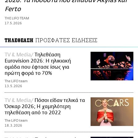
2026: Τα ποσοστά που έπιασαν Akylas και
ΑΜΠΑ
Ferto
PRINT
THE LIFO TEAM
17.5.2026
ΠΡΟΣΦΑΤΕΣ ΕΙΔΗΣΕΙΣ
ΤΗΛΕΘΕΑΣΗ
TV & Media
Τηλεθέαση
Eurovision 2026: Η ηλικιακή
ομάδα που έφτασε ίσως για
πρώτη φορά το 70%
The LiFO team
13.5.2026
TV & Media
Πόσοι είδαν τελικά τα
Όσκαρ 2026; Η χαμηλότερη
τηλεθέαση από το 2022
The LiFO team
18.3.2026