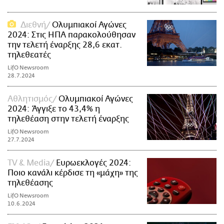
Διεθνή
Ολυμπιακοί Αγώνες
2024: Στις ΗΠΑ παρακολούθησαν
την τελετή έναρξης 28,6 εκατ.
τηλεθεατές
LifO Newsroom
28.7.2024
Αθλητισμός
Ολυμπιακοί Αγώνες
2024: Άγγιξε το 43,4% η
τηλεθέαση στην τελετή έναρξης
LifO Newsroom
27.7.2024
TV & Media
Ευρωεκλογές 2024:
Ποιο κανάλι κέρδισε τη «μάχη» της
τηλεθέασης
LifO Newsroom
10.6.2024