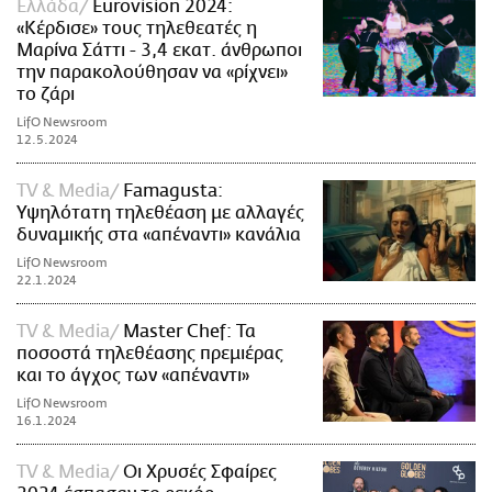
Ελλάδα
Eurovision 2024:
«Κέρδισε» τους τηλεθεατές η
Μαρίνα Σάττι - 3,4 εκατ. άνθρωποι
την παρακολούθησαν να «ρίχνει»
το ζάρι
LifO Newsroom
12.5.2024
TV & Media
Famagusta:
Υψηλότατη τηλεθέαση με αλλαγές
δυναμικής στα «απέναντι» κανάλια
LifO Newsroom
22.1.2024
TV & Media
Master Chef: Τα
ποσοστά τηλεθέασης πρεμιέρας
και το άγχος των «απέναντι»
LifO Newsroom
16.1.2024
TV & Media
Οι Χρυσές Σφαίρες