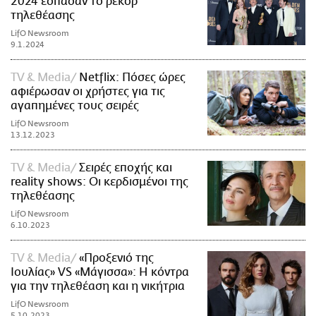
2024 έσπασαν το ρεκόρ
τηλεθέασης
LifO Newsroom
9.1.2024
TV & Media
Netflix: Πόσες ώρες
αφιέρωσαν οι χρήστες για τις
αγαπημένες τους σειρές
LifO Newsroom
13.12.2023
TV & Media
Σειρές εποχής και
reality shows: Οι κερδισμένοι της
τηλεθέασης
LifO Newsroom
6.10.2023
TV & Media
«Προξενιό της
Ιουλίας» VS «Μάγισσα»: Η κόντρα
για την τηλεθέαση και η νικήτρια
LifO Newsroom
5.10.2023