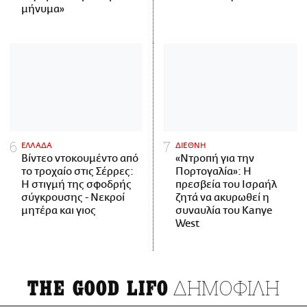
μήνυμα»
ΕΛΛΑΔΑ
ΔΙΕΘΝΗ
Βίντεο ντοκουμέντο από
«Ντροπή για την
το τροχαίο στις Σέρρες:
Πορτογαλία»: Η
Η στιγμή της σφοδρής
πρεσβεία του Ισραήλ
σύγκρουσης - Νεκροί
ζητά να ακυρωθεί η
μητέρα και γιος
συναυλία του Kanye
West
ΔΗΜΟΦΙΛΗ
THE GOOD LIFO