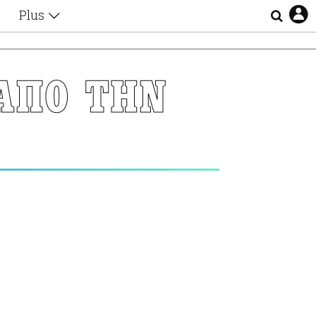
Plus
Θέματα
Συνεντεύξεις
Videos
 ΑΠΟ ΤΗΝ
τα
Αφιερώματα
Ζώδια
Εξομολογήσεις
Blogs
η
Οι Αθηναίοι
Απώλειες
Lgbtqi+
Επιλογές