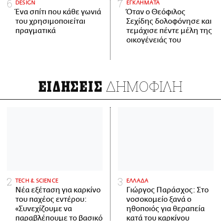
DESIGN
ΕΓΚΛΗΜΑΤΑ
Ένα σπίτι που κάθε γωνιά
Όταν ο Θεόφιλος
του χρησιμοποιείται
Σεχίδης δολοφόνησε και
πραγματικά
τεμάχισε πέντε μέλη της
οικογένειάς του
ΔΗΜΟΦΙΛΗ
ΕΙΔΗΣΕΙΣ
ΤECH & SCIENCE
ΕΛΛΑΔΑ
Νέα εξέταση για καρκίνο
Γιώργος Παράσχος: Στο
του παχέος εντέρου:
νοσοκομείο ξανά ο
«Συνεχίζουμε να
ηθοποιός για θεραπεία
παραβλέπουμε το βασικό
κατά του καρκίνου