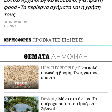
Εθνικό Αρχαιολογικό Μουσείο, για πρώτη
ΑΜΠΑ
φορά - Τα περίεργα σχήματα και η χρήση
PRINT
τους
LIFO NEWSROOM
4.6.2023
ΠΡΟΣΦΑΤΕΣ ΕΙΔΗΣΕΙΣ
ΘΕΡΜΟΦΟΡΕΣ
ΔΗΜΟΦΙΛΗ
ΘΕΜΑΤΑ
HEALTHY PEOPLE
Είναι καλό
πρωινό η βρόμη; Ένας γιατρός
απαντά
Design
Μόνο στα όνειρα: Τα
υπέροχα σπίτια του Ιμπέρ ντε
Ζιβανσί