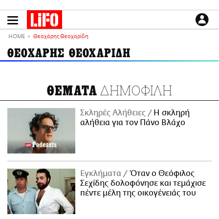
Παράκαμψη
προς
το
ΕΙΔΗΣΕΙΣ
κυρίως
HOME
Θεοχάρης Θεοχαρίδη
περιεχόμενο
CULTURE
ΘΕΟΧΑΡΗΣ ΘΕΟΧΑΡΙΔΗ
ΑΠΟΨΕΙΣ
ΤΡΟΠΟΣ ΖΩΗΣ
ΔΗΜΟΦΙΛΗ
ΘΕΜΑΤΑ
PODCASTS
Plus
Σκληρές Αλήθειες
H σκληρή
αλήθεια για τον Πάνο Βλάχο
LIFO SHOP
NEWSLETTER
Εγκλήματα
Όταν ο Θεόφιλος
ΜΙΚΡΟΠΡΑΓΜΑΤΑ
Σεχίδης δολοφόνησε και τεμάχισε
THE GOOD LIFO
πέντε μέλη της οικογένειάς του
LIFOLAND
CITY GUIDE