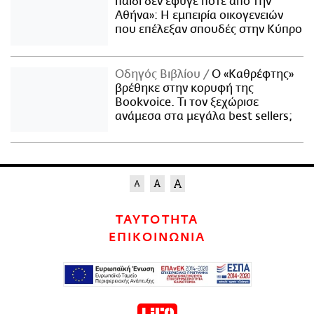
παιδί δεν έφυγε ποτέ από την
Αθήνα»: Η εμπειρία οικογενειών
που επέλεξαν σπουδές στην Κύπρο
Οδηγός Βιβλίου
Ο «Καθρέφτης»
βρέθηκε στην κορυφή της
Bookvoice. Τι τον ξεχώρισε
ανάμεσα στα μεγάλα best sellers;
ΤΑΥΤΟΤΗΤΑ
ΕΠΙΚΟΙΝΩΝΙΑ