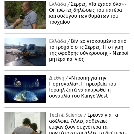
Ελλάδα
Σέρρες: «Τα έχασα όλα» -
Οι πρώτες δηλώσεις του πατέρα
και συζύγου των θυμάτων του
τροχαίου
Ελλάδα
Βίντεο ντοκουμέντο από
το τροχαίο στις Σέρρες: Η στιγμή
της σφοδρής σύγκρουσης - Νεκροί
μητέρα και γιος
Διεθνή
«Ντροπή για την
Πορτογαλία»: Η πρεσβεία του
Ισραήλ ζητά να ακυρωθεί η
συναυλία του Kanye West
Τech & Science
Έρευνα για τα
αδέλφια: Άλλες ασθένειες
εμφανίζουν συχνότερα τα
πρωτότοκα και άλλες τα δεύτερα -