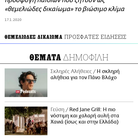
προσφυγή παιδιών που ζητούν ως
ΑΜΠΑ
«θεμελιώδες δικαίωμα» το βιώσιμο κλίμα
PRINT
17.1.2020
ΠΡΟΣΦΑΤΕΣ ΕΙΔΗΣΕΙΣ
ΘΕΜΕΛΙΩΔΕΣ ΔΙΚΑΙΩΜΑ
ΔΗΜΟΦΙΛΗ
ΘΕΜΑΤΑ
Σκληρές Αλήθειες
H σκληρή
αλήθεια για τον Πάνο Βλάχο
Γεύση
Red Jane Grill: Η πιο
νόστιμη και χαλαρή αυλή στα
Χανιά (ίσως και στην Ελλάδα)