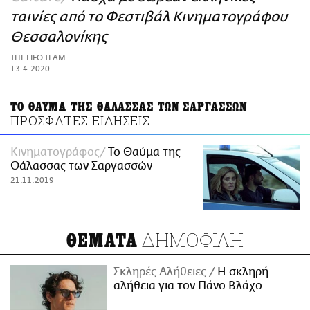
ΑΜΠΑ
ταινίες από το Φεστιβάλ Κινηματογράφου
PRINT
Θεσσαλονίκης
THE LIFO TEAM
13.4.2020
ΤΟ ΘΑΥΜΑ ΤΗΣ ΘΑΛΑΣΣΑΣ ΤΩΝ ΣΑΡΓΑΣΣΩΝ
ΠΡΟΣΦΑΤΕΣ ΕΙΔΗΣΕΙΣ
Κινηματογράφος
Το Θαύμα της
Θάλασσας των Σαργασσών
21.11.2019
ΔΗΜΟΦΙΛΗ
ΘΕΜΑΤΑ
Σκληρές Αλήθειες
H σκληρή
αλήθεια για τον Πάνο Βλάχο