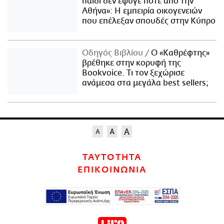
παιδί δεν έφυγε ποτέ από την
Αθήνα»: Η εμπειρία οικογενειών
που επέλεξαν σπουδές στην Κύπρο
Οδηγός Βιβλίου
Ο «Καθρέφτης»
βρέθηκε στην κορυφή της
Bookvoice. Τι τον ξεχώρισε
ανάμεσα στα μεγάλα best sellers;
ΤΑΥΤΟΤΗΤΑ
ΕΠΙΚΟΙΝΩΝΙΑ