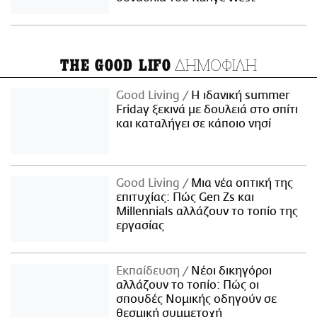
ΔΗΜΟΦΙΛΗ
THE GOOD LIFO
Good Living
Η ιδανική summer
Friday ξεκινά με δουλειά στο σπίτι
και καταλήγει σε κάποιο νησί
Good Living
Μια νέα οπτική της
επιτυχίας: Πώς Gen Zs και
Millennials αλλάζουν το τοπίο της
εργασίας
Εκπαίδευση
Νέοι δικηγόροι
αλλάζουν το τοπίο: Πώς οι
σπουδές Νομικής οδηγούν σε
θεσμική συμμετοχή