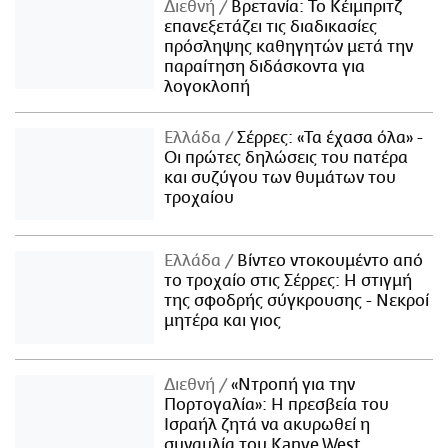
Διεθνή
Βρετανία: Το Κέιμπριτζ
επανεξετάζει τις διαδικασίες
πρόσληψης καθηγητών μετά την
παραίτηση διδάσκοντα για
λογοκλοπή
Ελλάδα
Σέρρες: «Τα έχασα όλα» -
Οι πρώτες δηλώσεις του πατέρα
και συζύγου των θυμάτων του
τροχαίου
Ελλάδα
Βίντεο ντοκουμέντο από
το τροχαίο στις Σέρρες: Η στιγμή
της σφοδρής σύγκρουσης - Νεκροί
μητέρα και γιος
Διεθνή
«Ντροπή για την
Πορτογαλία»: Η πρεσβεία του
Ισραήλ ζητά να ακυρωθεί η
συναυλία του Kanye West