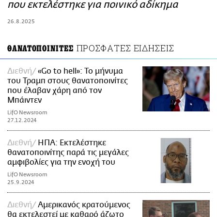
ΑΜΠΑ
που εκτελέστηκε για ποινικό αδίκημα
PRINT
26.8.2025
ΠΡΟΣΦΑΤΕΣ ΕΙΔΗΣΕΙΣ
ΘΑΝΑΤΟΠΟΙΝΙΤΕΣ
Διεθνή
«Go to hell»: Το μήνυμα
του Τραμπ στους θανατοποινίτες
που έλαβαν χάρη από τον
Μπάιντεν
LifO Newsroom
27.12.2024
Διεθνή
ΗΠΑ: Εκτελέστηκε
θανατοποινίτης παρά τις μεγάλες
αμφιβολίες για την ενοχή του
LifO Newsroom
25.9.2024
Διεθνή
Αμερικανός κρατούμενος
θα εκτελεστεί με καθαρό άζωτο