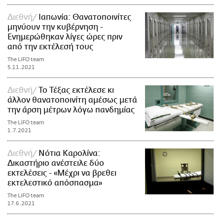
Διεθνή
Ιαπωνία: Θανατοποινίτες
μηνύουν την κυβέρνηση -
Ενημερώθηκαν λίγες ώρες πριν
από την εκτέλεσή τους
The LiFO team
5.11.2021
Διεθνή
Το Τέξας εκτέλεσε κι
άλλον θανατοποινίτη αμέσως μετά
την άρση μέτρων λόγω πανδημίας
The LiFO team
1.7.2021
Διεθνή
Νότια Καρολίνα:
Δικαστήριο ανέστειλε δύο
εκτελέσεις - «Μέχρι να βρεθει
εκτελεστικό απόσπασμα»
The LiFO team
17.6.2021