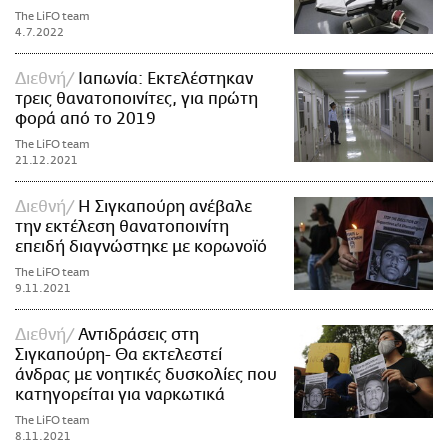
The LiFO team
4.7.2022
Διεθνή
Ιαπωνία: Εκτελέστηκαν
τρεις θανατοποινίτες, για πρώτη
φορά από το 2019
The LiFO team
21.12.2021
Διεθνή
Η Σιγκαπούρη ανέβαλε
την εκτέλεση θανατοποινίτη
επειδή διαγνώστηκε με κορωνοϊό
The LiFO team
9.11.2021
Διεθνή
Αντιδράσεις στη
Σιγκαπούρη- Θα εκτελεστεί
άνδρας με νοητικές δυσκολίες που
κατηγορείται για ναρκωτικά
The LiFO team
8.11.2021