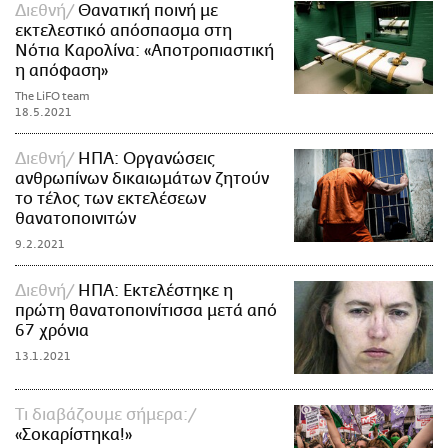
Διεθνή
Θανατική ποινή με
εκτελεστικό απόσπασμα στη
Νότια Καρολίνα: «Αποτροπιαστική
η απόφαση»
The LiFO team
18.5.2021
Διεθνή
ΗΠΑ: Οργανώσεις
ανθρωπίνων δικαιωμάτων ζητούν
το τέλος των εκτελέσεων
θανατοποινιτών
9.2.2021
Διεθνή
ΗΠΑ: Εκτελέστηκε η
πρώτη θανατοποινίτισσα μετά από
67 χρόνια
13.1.2021
Τι διαβάζουμε σήμερα:
«Σοκαρίστηκα!»