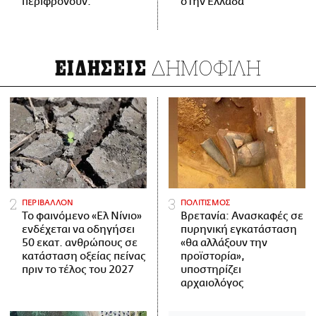
περιφρονούν.
στην Ελλάδα
ΔΗΜΟΦΙΛΗ
ΕΙΔΗΣΕΙΣ
ΠΕΡΙΒΑΛΛΟΝ
ΠΟΛΙΤΙΣΜΟΣ
Το φαινόμενο «Ελ Νίνιο»
Βρετανία: Ανασκαφές σε
ενδέχεται να οδηγήσει
πυρηνική εγκατάσταση
50 εκατ. ανθρώπους σε
«θα αλλάξουν την
κατάσταση οξείας πείνας
προϊστορία»,
πριν το τέλος του 2027
υποστηρίζει
αρχαιολόγος