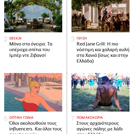
DESIGN
ΓΕΥΣΗ
Μόνο στα όνειρα: Τα
Red Jane Grill: Η πιο
υπέροχα σπίτια του
νόστιμη και χαλαρή αυλή
Ιμπέρ ντε Ζιβανσί
στα Χανιά (ίσως και στην
Ελλάδα)
ΟΠΤΙΚΗ ΓΩΝΙΑ
ΠΟΜΑΚΟΧΩΡΙΑ
Όλοι ακολουθούν τους
Στους αρχαιότερους
influencers. Και όλοι τους
αγώνες πάλης με λάδι