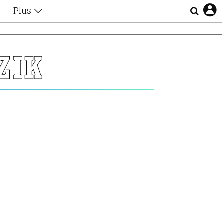
Plus
Θέματα
Συνεντεύξεις
Videos
ΖΙΚ
τα
Αφιερώματα
Ζώδια
Εξομολογήσεις
Blogs
η
Οι Αθηναίοι
Απώλειες
Lgbtqi+
Επιλογές