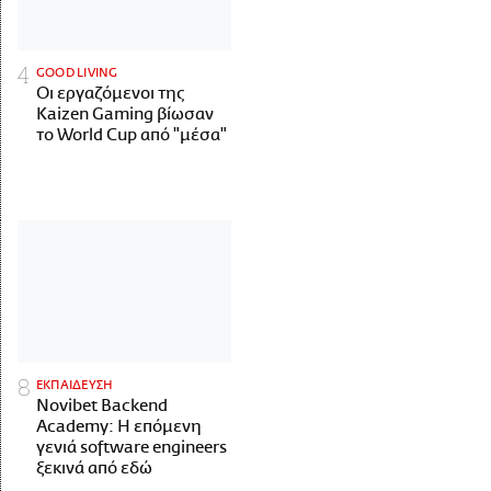
GOOD LIVING
Οι εργαζόμενοι της
Kaizen Gaming βίωσαν
το World Cup από "μέσα"
ΕΚΠΑΙΔΕΥΣΗ
Novibet Backend
Academy: Η επόμενη
γενιά software engineers
ξεκινά από εδώ