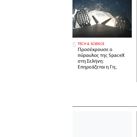
ΤECH & SCIENCE
Προσέκρουσε ο
πύραυλος της SpaceX
στη Σελήνη:
Επηρεάζεται η Γη;