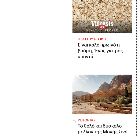
HEALTHY PEOPLE
Είναι καλό πρωινό η
βρόμη; Ένας γιατρός
απαντά
ΡΕΠΟΡΤΑΖ
Το θολό και δύσκολο
μέλλον της Μονής Σινά