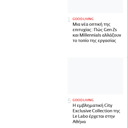
GOOD LIVING
Μια νέα οπτική της
επιτυχίας: Πώς Gen Zs
και Millennials αλλάζουν
το τοπίο της εργασίας
GOOD LIVING
Η εμβληματική City
Exclusive Collection της
Le Labo έρχεται στην
Αθήνα