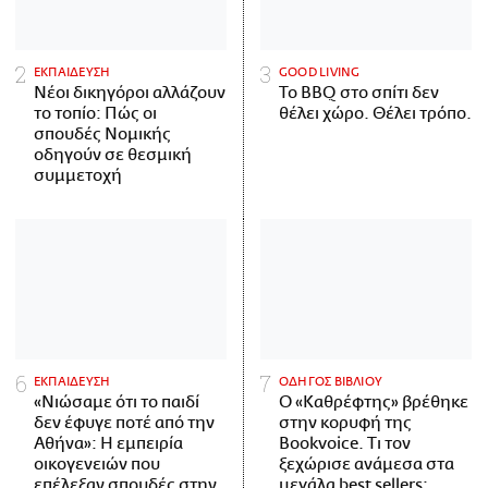
ΕΚΠΑΙΔΕΥΣΗ
GOOD LIVING
Νέοι δικηγόροι αλλάζουν
Το BBQ στο σπίτι δεν
το τοπίο: Πώς οι
θέλει χώρο. Θέλει τρόπο.
σπουδές Νομικής
οδηγούν σε θεσμική
συμμετοχή
ΕΚΠΑΙΔΕΥΣΗ
ΟΔΗΓΟΣ ΒΙΒΛΙΟΥ
«Νιώσαμε ότι το παιδί
Ο «Καθρέφτης» βρέθηκε
δεν έφυγε ποτέ από την
στην κορυφή της
Αθήνα»: Η εμπειρία
Bookvoice. Τι τον
οικογενειών που
ξεχώρισε ανάμεσα στα
επέλεξαν σπουδές στην
μεγάλα best sellers;