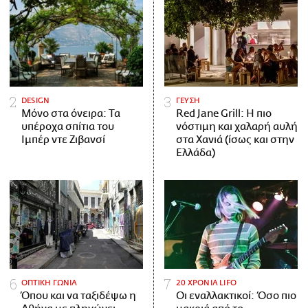
DESIGN
ΓΕΥΣΗ
Μόνο στα όνειρα: Τα
Red Jane Grill: Η πιο
υπέροχα σπίτια του
νόστιμη και χαλαρή αυλή
Ιμπέρ ντε Ζιβανσί
στα Χανιά (ίσως και στην
Ελλάδα)
ΟΠΤΙΚΗ ΓΩΝΙΑ
20 ΧΡΟΝΙΑ LIFO
Όπου και να ταξιδέψω η
Οι εναλλακτικοί: Όσο πιο