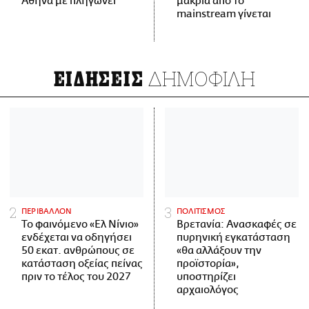
Αθήνα με πληγώνει
μακριά από το
mainstream γίνεται
ΔΗΜΟΦΙΛΗ
ΕΙΔΗΣΕΙΣ
ΠΕΡΙΒΑΛΛΟΝ
ΠΟΛΙΤΙΣΜΟΣ
Το φαινόμενο «Ελ Νίνιο»
Βρετανία: Ανασκαφές σε
ενδέχεται να οδηγήσει
πυρηνική εγκατάσταση
50 εκατ. ανθρώπους σε
«θα αλλάξουν την
κατάσταση οξείας πείνας
προϊστορία»,
πριν το τέλος του 2027
υποστηρίζει
αρχαιολόγος