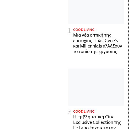
GOOD LIVING
Μια νέα οπτική της
επιτυχίας: Πώς Gen Zs
και Millennials αλλάζουν
το τοπίο της εργασίας
GOOD LIVING
Η εμβληματική City
Exclusive Collection της
Le Labo έρχεται στην