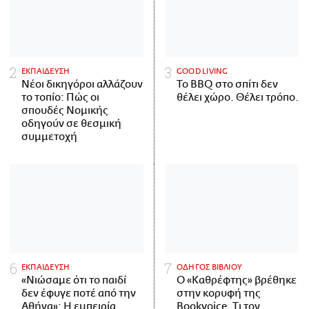
ΕΚΠΑΙΔΕΥΣΗ
GOOD LIVING
Νέοι δικηγόροι αλλάζουν
Το BBQ στο σπίτι δεν
το τοπίο: Πώς οι
θέλει χώρο. Θέλει τρόπο.
σπουδές Νομικής
οδηγούν σε θεσμική
συμμετοχή
ΕΚΠΑΙΔΕΥΣΗ
ΟΔΗΓΟΣ ΒΙΒΛΙΟΥ
«Νιώσαμε ότι το παιδί
Ο «Καθρέφτης» βρέθηκε
δεν έφυγε ποτέ από την
στην κορυφή της
Αθήνα»: Η εμπειρία
Bookvoice. Τι τον