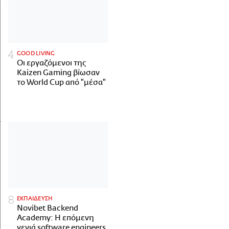
GOOD LIVING
Οι εργαζόμενοι της
Kaizen Gaming βίωσαν
το World Cup από "μέσα"
ΕΚΠΑΙΔΕΥΣΗ
Novibet Backend
Academy: Η επόμενη
γενιά software engineers