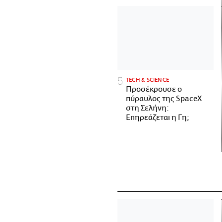
ΤECH & SCIENCE
Προσέκρουσε ο
πύραυλος της SpaceX
στη Σελήνη:
Επηρεάζεται η Γη;