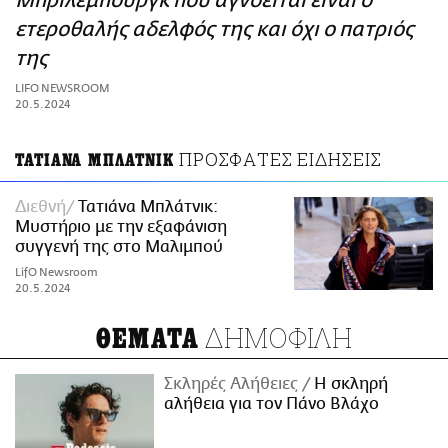
Μπρίλεμπουργκ που αγνοείται είναι ο
ΑΜΠΑ
ετεροθαλής αδελφός της και όχι ο πατριός
PRINT
της
LIFO NEWSROOM
20.5.2024
ΠΡΟΣΦΑΤΕΣ ΕΙΔΗΣΕΙΣ
ΤΑΤΙΑΝΑ ΜΠΛΑΤΝΙΚ
Διεθνή
Τατιάνα Μπλάτνικ:
Μυστήριο με την εξαφάνιση
συγγενή της στο Μαλιμπού
LifO Newsroom
20.5.2024
ΔΗΜΟΦΙΛΗ
ΘΕΜΑΤΑ
Σκληρές Αλήθειες
H σκληρή
αλήθεια για τον Πάνο Βλάχο