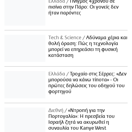
Ελλάδα
Πνιγμός 4χρονου σε
πισίνα στην Πάρο: Οι γονείς δεν
ήταν παρόντες
Τech & Science
Αδύναμα χέρια και
θολή όραση: Πώς η τεχνολογία
μπορεί να επηρεάσει τη φυσική
κατάσταση
Ελλάδα
Τροχαίο στις Σέρρες: «Δεν
μπορούσα να κάνω τίποτα» - Οι
πρώτες δηλώσεις του οδηγού του
φορτηγού
Διεθνή
«Ντροπή για την
Πορτογαλία»: Η πρεσβεία του
Ισραήλ ζητά να ακυρωθεί η
συναυλία του Kanye West