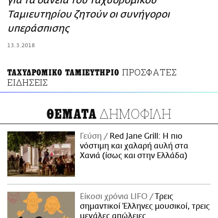
για τα δάνεια του Ταχυδρομικού
ΑΜΠΑ
Ταμιευτηρίου ζητούν οι συνήγοροι
PRINT
υπεράσπισης
13.3.2018
ΠΡΟΣΦΑΤΕΣ
ΤΑΧΥΔΡΟΜΙΚΟ ΤΑΜΙΕΥΤΗΡΙΟ
ΕΙΔΗΣΕΙΣ
ΔΗΜΟΦΙΛΗ
ΘΕΜΑΤΑ
Γεύση
Red Jane Grill: Η πιο
νόστιμη και χαλαρή αυλή στα
Χανιά (ίσως και στην Ελλάδα)
Είκοσι χρόνια LIFO
Tρεις
σημαντικοί Έλληνες μουσικοί, τρεις
μεγάλες απώλειες