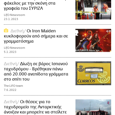
φάκελος με την σκόνη στα
γραφεία του ΣΥΡΙΖΑ
LifO Newsroom
23.1.2023
Διεθνή
Οι Iron Maiden
κυκλοφορούν από σήμερα και σε
γραμματόσημα
LifO Newsroom
5.1.2023
Διεθνή
Δίωξη σε βάρος Ισπανού
ταχυδρόμου - Βρέθηκαν πάνω
από 20.000 ανεπίδοτα γράμματα
στο σπίτι του
The LiFO team
7.6.2022
Διεθνή
Οι θέσεις για το
ταχυδρομείο της Ανταρκτικής
άνοιξαν και μπορείτε να στείλετε