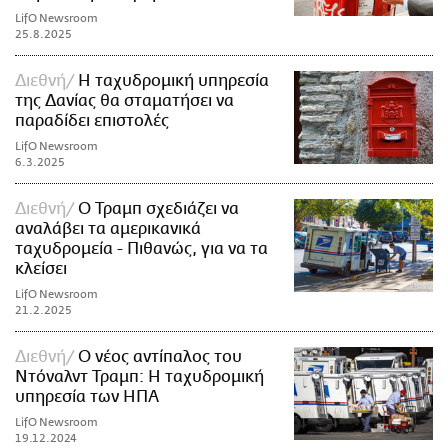
LifO Newsroom
25.8.2025
Διεθνή
Η ταχυδρομική υπηρεσία
της Δανίας θα σταματήσει να
παραδίδει επιστολές
LifO Newsroom
6.3.2025
Διεθνή
Ο Τραμπ σχεδιάζει να
αναλάβει τα αμερικανικά
ταχυδρομεία - Πιθανώς, για να τα
κλείσει
LifO Newsroom
21.2.2025
Διεθνή
Ο νέος αντίπαλος του
Ντόναλντ Τραμπ: Η ταχυδρομική
υπηρεσία των ΗΠΑ
LifO Newsroom
19.12.2024