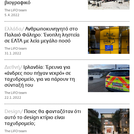
βιογραφικό
The LiFO team
5.4.2022
Ελλάδα
Ανθρωποκυνηγητό στο
Παλαιό Φάληρο: Ένοπλη ληστεία
σε ΕΛΤΑ με λεία μεγάλο ποσό
The LiFO team
31.1.2022
Διεθνή
Ιρλανδία: Έρευνα για
«άνδρες που πήγαν νεκρό» σε
ταχυδρομείο, για να πάρουν τη
σύνταξή του
The LiFO team
22.1.2022
Design
Ποιος θα φανταζόταν ότι
αυτό το design κτίριο είναι
ταχυδρομείο;
The LiFO team