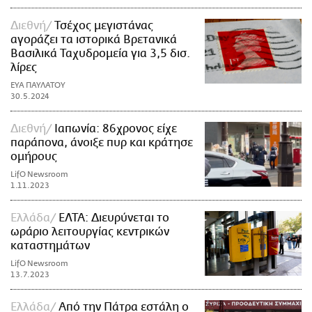
Διεθνή
Τσέχος μεγιστάνας
αγοράζει τα ιστορικά Βρετανικά
Βασιλικά Ταχυδρομεία για 3,5 δισ.
λίρες
ΕΥΑ ΠΑΥΛΑΤΟΥ
30.5.2024
Διεθνή
Ιαπωνία: 86χρονος είχε
παράπονα, άνοιξε πυρ και κράτησε
ομήρους
LifO Newsroom
1.11.2023
Ελλάδα
ΕΛΤΑ: Διευρύνεται το
ωράριο λειτουργίας κεντρικών
καταστημάτων
LifO Newsroom
13.7.2023
Ελλάδα
Από την Πάτρα εστάλη ο