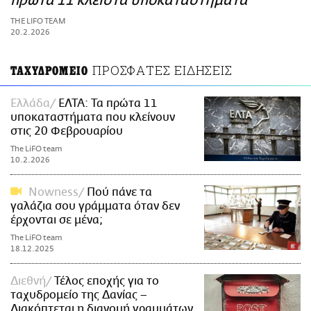
πρώτα 11 κλειστά υποκαταστήματα
ΑΜΠΑ
THE LIFO TEAM
PRINT
20.2.2026
ΠΡΟΣΦΑΤΕΣ ΕΙΔΗΣΕΙΣ
ΤΑΧΥΔΡΟΜΕΙΟ
Ελλάδα
ΕΛΤΑ: Τα πρώτα 11
υποκαταστήματα που κλείνουν
στις 20 Φεβρουαρίου
The LiFO team
10.2.2026
Nowness
Πού πάνε τα
γαλάζια σου γράμματα όταν δεν
έρχονται σε μένα;
The LiFO team
18.12.2025
Διεθνή
Τέλος εποχής για το
ταχυδρομείο της Δανίας –
Διακόπτεται η διανομή γραμμάτων