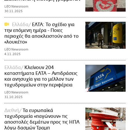
LifO Newsroom
30.11.2025
Ελλάδα
ΕΛΤΑ: Το σχέδιο για
την επόμενη ημέρα - Ποιες
περιοχές θα αποκλειστούν από το
«λουκέτο»
LifO Newsroom
4.11.2025
Ελλάδα
Κλείνουν 204
καταστήματα ΕΛΤΑ – Αντιδράσεις
και ανησυχία για το μέλλον των
ταχυδρομείων στην περιφέρεια
LifO Newsroom
31.10.2025
Διεθνή
Τα ευρωπαϊκά
ταχυδρομεία «παγώνουν» τις
αποστολές δεμάτων προς τις ΗΠΑ
λόγω δασμών Τραμπ