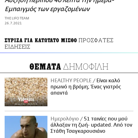
Αύξηση περίπου 40 λεπτά την ημέρα-
ΑΜΠΑ
Εμπαιγμός των εργαζομένων
PRINT
THE LIFO TEAM
26.7.2021
ΠΡΟΣΦΑΤΕΣ
ΣΥΡΙΖΑ ΓΙΑ ΚΑΤΩΤΑΤΟ ΜΙΣΘΟ
ΕΙΔΗΣΕΙΣ
ΔΗΜΟΦΙΛΗ
ΘΕΜΑΤΑ
HEALTHY PEOPLE
Είναι καλό
πρωινό η βρόμη; Ένας γιατρός
απαντά
Ημερολόγιο
51 ταινίες που μού
άλλαξαν τη ζωή- updated. Aπό τον
Στάθη Τσαγκαρουσιάνο