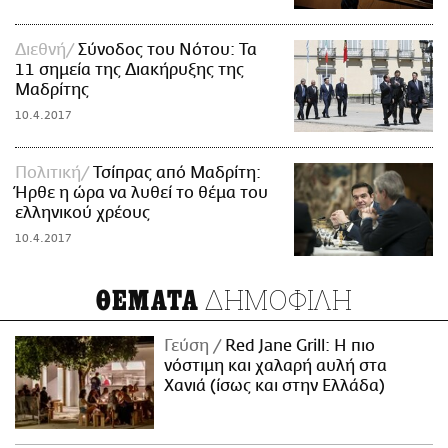
Διεθνή
Σύνοδος του Νότου: Τα
11 σημεία της Διακήρυξης της
Μαδρίτης
10.4.2017
Πολιτική
Τσίπρας από Μαδρίτη:
Ήρθε η ώρα να λυθεί το θέμα του
ελληνικού χρέους
10.4.2017
ΔΗΜΟΦΙΛΗ
ΘΕΜΑΤΑ
Γεύση
Red Jane Grill: Η πιο
νόστιμη και χαλαρή αυλή στα
Χανιά (ίσως και στην Ελλάδα)