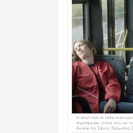
Η οσμή από το τόσο αναγνωρίσ
ατμόσφαιρα, γίνεται όλο και πι
Awake της Στέγης Ιδρύματος Ω