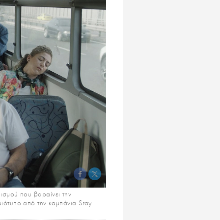
ισμού που βαραίνει την
ιγμιότυπο από την καμπάνια Stay