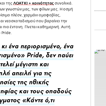
ΛΟΑΤΚΙ + κοινότητας
και της
συνολικά.
ων γνωστών μας, των φίλων μας. Η οσμή
ίσιμο πλέον, χαρμάνι ομοφοβίας,
αι νεοσκοταδισμού που βαραίνει την
ι πιο έντονη. Γίνεται καθημερινή. Αυτή
ο Pride.
κι ένα περιορισμένο, ένα
ισμένο» Pride, δεν παύει
τελεί μέγιστη και
λή απειλή για τις
ησίες της ηθικής
ηφίας και τους οπαδούς
γματος «Κάντε ό,τι