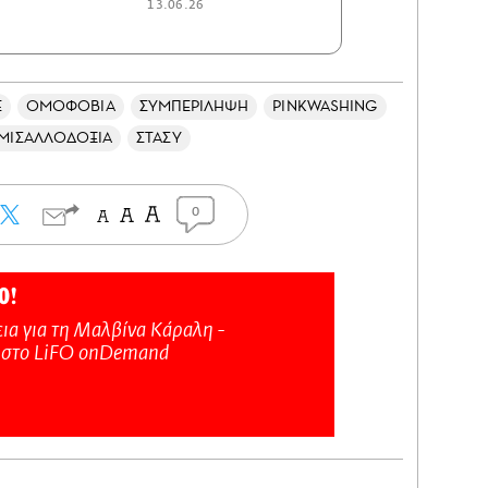
13.06.26
E
ΟΜΟΦΟΒΙΑ
ΣΥΜΠΕΡΙΛΗΨΗ
PINKWASHING
ΜΙΣΑΛΛΟΔΟΞΙΑ
ΣΤΑΣΥ
0
Ο!
ια για τη Μαλβίνα Κάραλη -
 στo LiFO onDemand