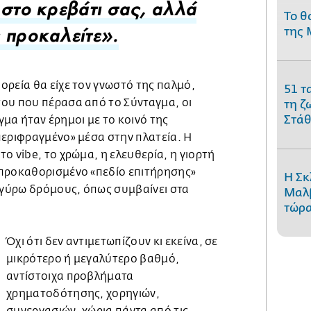
 στο κρεβάτι σας, αλλά
Το θ
της 
 προκαλείτε».
ορεία θα είχε τον γνωστό της παλμό,
51 τ
ου που πέρασα από το Σύνταγμα, οι
τη ζ
Στάθ
μα ήταν έρημοι με το κοινό της
περιφραγμένο» μέσα στην πλατεία. Η
ο vibe, το χρώμα, η ελευθερία, η γιορτή
προκαθορισμένο «πεδίο επιτήρησης»
Η Σκ
ς γύρω δρόμους, όπως συμβαίνει στα
Μαλβ
τώρα
Όχι ότι δεν αντιμετωπίζουν κι εκείνα, σε
μικρότερο ή μεγαλύτερο βαθμό,
αντίστοιχα προβλήματα
χρηματοδότησης, χορηγιών,
συνεργασιών, χώρια πάντα από τις