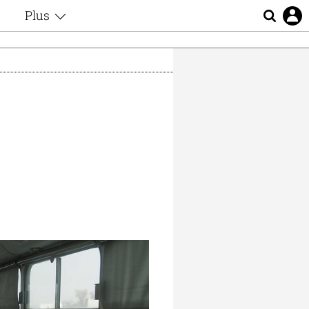
Plus
ς
Θέματα
Συνεντεύξεις
ς
Videos
τα
Αφιερώματα
t
Ζώδια
Εξομολογήσεις
Blogs
μη
Οι Αθηναίοι
ς
Απώλειες
Lgbtqi+
Επιλογές