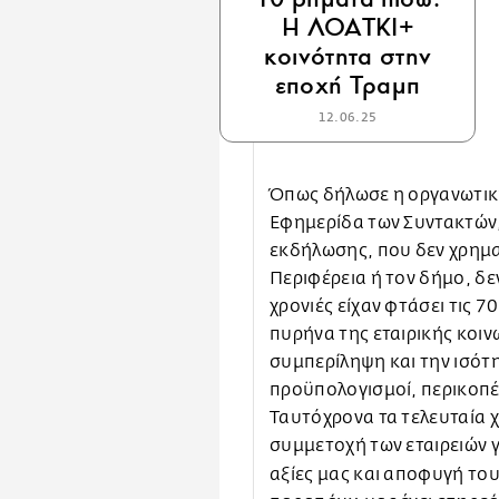
Η ΛΟΑΤΚΙ+
κοινότητα στην
εποχή Τραμπ
12.06.25
Όπως δήλωσε η οργανωτική
Εφημερίδα των Συντακτών,
εκδήλωσης, που δεν χρημα
Περιφέρεια ή τον δήμο, δε
χρονιές είχαν φτάσει τις 7
πυρήνα της εταιρικής κοιν
συμπερίληψη και την ισότη
προϋπολογισμοί, περικοπές
Ταυτόχρονα τα τελευταία χ
συμμετοχή των εταιρειών γ
αξίες μας και αποφυγή το