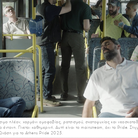
ιμο πλέον, χαρμάνι ομοφοβίας, ρατσισμού, σκατοψυχίας και νεοσκοταδ
ο έντονη. Γίνεται καθημερινή. Αυτή είναι το mainstream, όχι το Pride. Στ
νάση για το Athens Pride 2025.