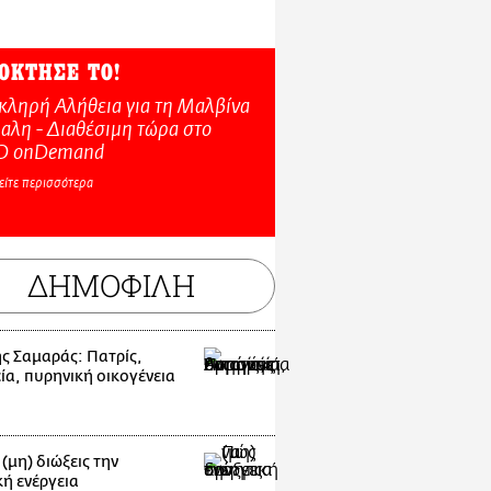
ΟΚΤΗΣΕ ΤΟ!
κληρή Αλήθεια για τη Μαλβίνα
αλη - Διαθέσιμη τώρα στo
O onDemand
είτε περισσότερα
ΔΗΜΟΦΙΛΗ
ς Σαμαράς: Πατρίς,
ία, πυρηνική οικογένεια
(μη) διώξεις την
κή ενέργεια