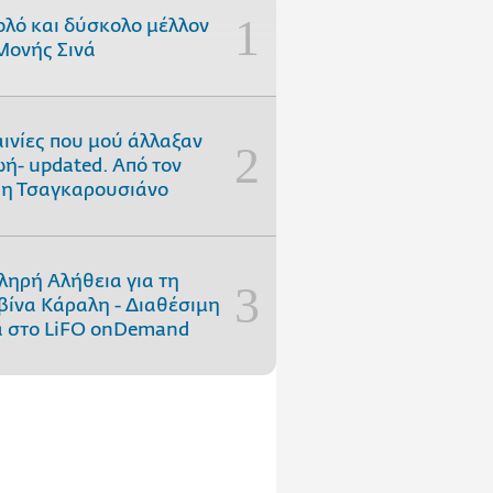
ολό και δύσκολο μέλλον
Μονής Σινά
αινίες που μού άλλαξαν
ωή- updated. Aπό τον
η Τσαγκαρουσιάνο
ληρή Αλήθεια για τη
ίνα Κάραλη - Διαθέσιμη
 στo LiFO onDemand