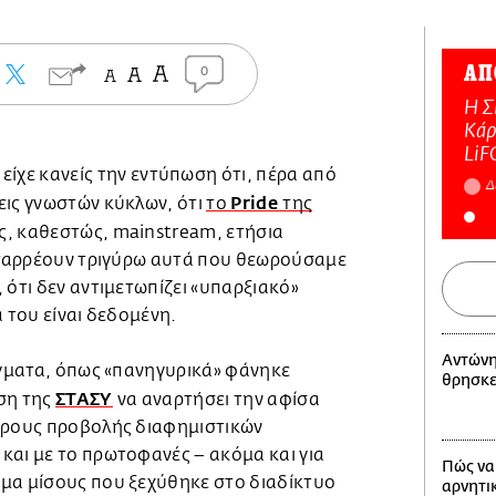
ΑΠ
0
Η Σ
Κάρ
LiF
είχε κανείς την εντύπωση ότι, πέρα από
Δ
Pride
εις γνωστών κύκλων, ότι
το
της
ς, καθεστώς, mainstream, ετήσια
καταρρέουν τριγύρω αυτά που θεωρούσαμε
 ότι δεν αντιμετωπίζει «υπαρξιακό»
ά του είναι δεδομένη.
Αντώνη
άγματα, όπως «πανηγυρικά» φάνηκε
θρησκε
ΣΤΑΣΥ
ση της
να αναρτήσει την αφίσα
ώρους προβολής διαφημιστικών
και με το πρωτοφανές – ακόμα και για
Πώς να 
μα μίσους που ξεχύθηκε στο διαδίκτυο
αρνητι