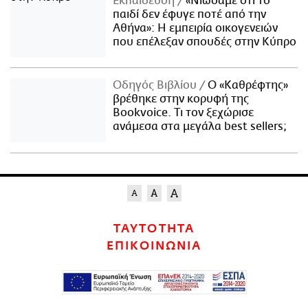
Εκπαίδευση
«Νιώσαμε ότι το
παιδί δεν έφυγε ποτέ από την
Αθήνα»: Η εμπειρία οικογενειών
που επέλεξαν σπουδές στην Κύπρο
Οδηγός Βιβλίου
Ο «Καθρέφτης»
βρέθηκε στην κορυφή της
Bookvoice. Τι τον ξεχώρισε
ανάμεσα στα μεγάλα best sellers;
ΤΑΥΤΟΤΗΤΑ
ΕΠΙΚΟΙΝΩΝΙΑ