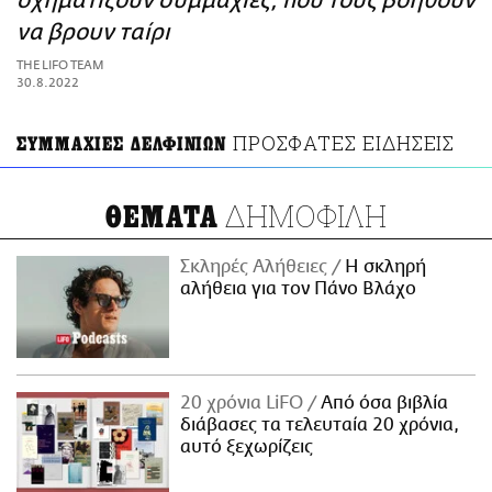
σχηματίζουν συμμαχίες, που τους βοηθούν
ΑΜΠΑ
να βρουν ταίρι
PRINT
THE LIFO TEAM
30.8.2022
ΠΡΟΣΦΑΤΕΣ ΕΙΔΗΣΕΙΣ
ΣΥΜΜΑΧΙΕΣ ΔΕΛΦΙΝΙΩΝ
ΔΗΜΟΦΙΛΗ
ΘΕΜΑΤΑ
Σκληρές Αλήθειες
H σκληρή
αλήθεια για τον Πάνο Βλάχο
20 χρόνια LiFO
Από όσα βιβλία
διάβασες τα τελευταία 20 χρόνια,
αυτό ξεχωρίζεις