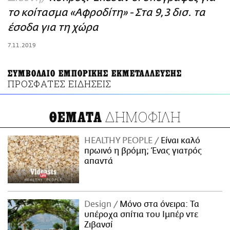
ΑΜΠΑ
το κοίτασμα «Αφροδίτη» - Στα 9,3 δισ. τα
PRINT
έσοδα για τη χώρα
7.11.2019
ΣΥΜΒΟΛΑΙΟ ΕΜΠΟΡΙΚΗΣ ΕΚΜΕΤΑΛΛΕΥΣΗΣ
ΠΡΟΣΦΑΤΕΣ ΕΙΔΗΣΕΙΣ
ΔΗΜΟΦΙΛΗ
ΘΕΜΑΤΑ
HEALTHY PEOPLE
Είναι καλό
πρωινό η βρόμη; Ένας γιατρός
απαντά
Design
Μόνο στα όνειρα: Τα
υπέροχα σπίτια του Ιμπέρ ντε
Ζιβανσί