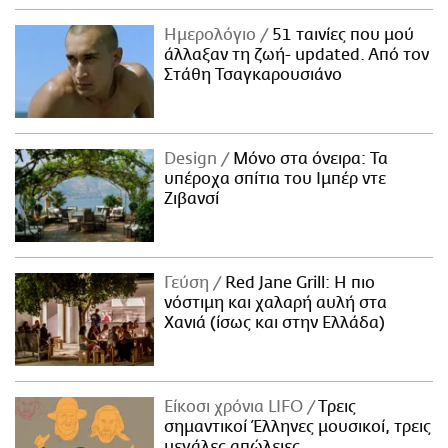
Ημερολόγιο
51 ταινίες που μού
άλλαξαν τη ζωή- updated. Aπό τον
Στάθη Τσαγκαρουσιάνο
Design
Μόνο στα όνειρα: Τα
υπέροχα σπίτια του Ιμπέρ ντε
Ζιβανσί
Γεύση
Red Jane Grill: Η πιο
νόστιμη και χαλαρή αυλή στα
Χανιά (ίσως και στην Ελλάδα)
Είκοσι χρόνια LIFO
Tρεις
σημαντικοί Έλληνες μουσικοί, τρεις
μεγάλες απώλειες