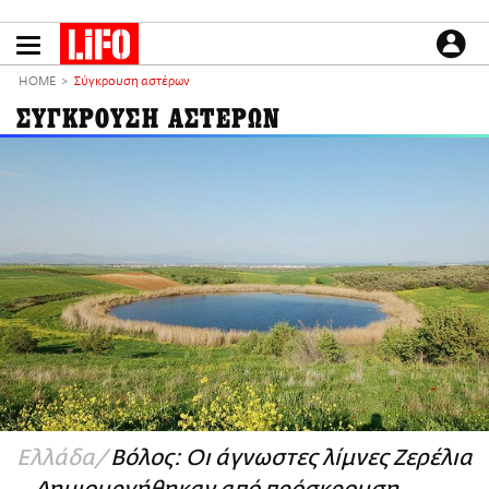
Παράκαμψη
προς
το
ΕΙΔΗΣΕΙΣ
κυρίως
HOME
Σύγκρουση αστέρων
περιεχόμενο
CULTURE
ΣΥΓΚΡΟΥΣΗ ΑΣΤΕΡΩΝ
ΑΠΟΨΕΙΣ
ΤΡΟΠΟΣ ΖΩΗΣ
PODCASTS
Plus
LIFO SHOP
NEWSLETTER
ΜΙΚΡΟΠΡΑΓΜΑΤΑ
THE GOOD LIFO
LIFOLAND
Ελλάδα
Βόλος: Οι άγνωστες λίμνες Ζερέλια
CITY GUIDE