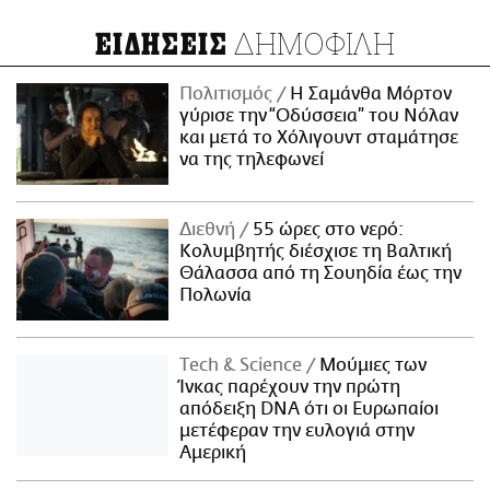
ΔΗΜΟΦΙΛΗ
ΕΙΔΗΣΕΙΣ
Πολιτισμός
Η Σαμάνθα Μόρτον
γύρισε την “Οδύσσεια” του Νόλαν
και μετά το Χόλιγουντ σταμάτησε
να της τηλεφωνεί
Διεθνή
55 ώρες στο νερό:
Κολυμβητής διέσχισε τη Βαλτική
Θάλασσα από τη Σουηδία έως την
Πολωνία
Τech & Science
Μούμιες των
Ίνκας παρέχουν την πρώτη
απόδειξη DNA ότι οι Ευρωπαίοι
μετέφεραν την ευλογιά στην
Αμερική