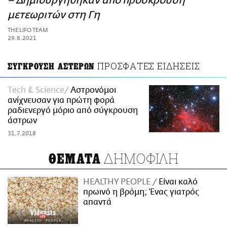
– Δημιουργήθηκαν από πρόσκρουση
ΑΜΠΑ
μετεωριτών στη Γη
PRINT
THE LIFO TEAM
29.8.2021
ΠΡΟΣΦΑΤΕΣ ΕΙΔΗΣΕΙΣ
ΣΥΓΚΡΟΥΣΗ ΑΣΤΕΡΩΝ
Τech & Science
Αστρονόμοι
ανίχνευσαν για πρώτη φορά
ραδιενεργό μόριο από σύγκρουση
άστρων
31.7.2018
ΔΗΜΟΦΙΛΗ
ΘΕΜΑΤΑ
HEALTHY PEOPLE
Είναι καλό
πρωινό η βρόμη; Ένας γιατρός
απαντά