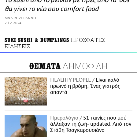
Το sushi από το μέλλον με τιμές από τα ’00s
ΑΜΠΑ
θα γίνει το νέο σου comfort food
PRINT
ΛΙΝΑ ΙΝΤΖΕΓΙΑΝΝΗ
2.12.2024
ΠΡΟΣΦΑΤΕΣ
SUKI SUSHI & DUMPLINGS
ΕΙΔΗΣΕΙΣ
ΔΗΜΟΦΙΛΗ
ΘΕΜΑΤΑ
HEALTHY PEOPLE
Είναι καλό
πρωινό η βρόμη; Ένας γιατρός
απαντά
Ημερολόγιο
51 ταινίες που μού
άλλαξαν τη ζωή- updated. Aπό τον
Στάθη Τσαγκαρουσιάνο